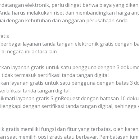
ndatangan elektronik, perlu diingat bahwa biaya yang diken
 Anda harus melakukan riset dan membandingkan harga ant
uai dengan kebutuhan dan anggaran perusahaan Anda.
atis
berbagai layanan tanda tangan elektronik gratis dengan b
di negara ini antara lain:
kan layanan gratis untuk satu pengguna dengan 3 dokume
tidak termasuk sertifikasi tanda tangan digital.
ikan layanan gratis untuk satu pengguna dengan batas 3 d
rtifikasi tanda tangan digital.
ikmati layanan gratis SignRequest dengan batasan 10 dok
ilengkapi dengan sertifikasi tanda tangan digital, sehingga
k gratis memiliki fungsi dan fitur yang terbatas, oleh kar
 saat memilih opsi gratis atau berbayar. Pembatasan jum