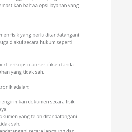
memastikan bahwa opsi layanan yang
n fisik yang perlu ditandatangani
uga diakui secara hukum seperti
ti enkripsi dan sertifikasi tanda
ahan yang tidak sah.
onik adalah:
engirimkan dokumen secara fisik
aya.
okumen yang telah ditandatangani
idak sah.
andatangani secara langsung dan