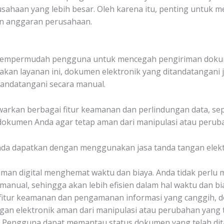
sahaan yang lebih besar. Oleh karena itu, penting untuk 
an anggaran perusahaan.
mempermudah pengguna untuk mencegah pengiriman dokume
kan layanan ini, dokumen elektronik yang ditandatangani j
itandatangani secara manual.
arkan berbagai fitur keamanan dan perlindungan data, seper
i dokumen Anda agar tetap aman dari manipulasi atau perub
da dapatkan dengan menggunakan jasa tanda tangan elektr
n digital menghemat waktu dan biaya. Anda tidak perlu m
manual, sehingga akan lebih efisien dalam hal waktu dan bi
fitur keamanan dan pengamanan informasi yang canggih, d
an elektronik aman dari manipulasi atau perubahan yang t
: Pengguna dapat memantau status dokumen yang telah dit