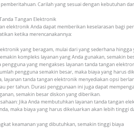
 pemberitahuan. Carilah yang sesuai dengan kebutuhan da
Tanda Tangan Elektronik
gan elektronik Anda dapat memberikan keselarasan bagi pe
atikan ketika merencanakannya:
lektronik yang beragam, mulai dari yang sederhana hingga y
emakin kompleks layanan yang Anda gunakan, semakin bes
 pengguna yang mengakses layanan tanda tangan elektron
jumlah pengguna semakin besar, maka biaya yang harus dik
, layanan tanda tangan elektronik menyediakan opsi berl
atau per tahun. Durasi penggunaan ini juga dapat mempenga
ganan, semakin besar diskon yang diberikan.
usahaan: Jika Anda membutuhkan layanan tanda tangan elek
da, maka biaya yang harus dikeluarkan akan lebih tinggi
ngkat keamanan yang dibutuhkan, semakin tinggi biaya