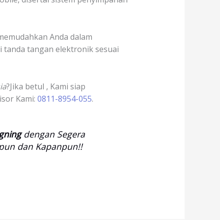
a memudahkan Anda dalam
i tanda tangan elektronik sesuai
ia
?Jika betul , Kami siap
isor Kami:
0811-8954-055
.
igning
dengan Segera
pun dan Kapanpun!!