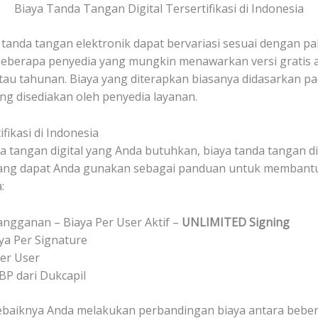
Biaya Tanda Tangan Digital Tersertifikasi di Indonesia
anda tangan elektronik dapat bervariasi sesuai dengan p
a beberapa penyedia yang mungkin menawarkan versi gratis
au tahunan. Biaya yang diterapkan biasanya didasarkan p
ang disediakan oleh penyedia layanan.
fikasi di Indonesia
 tangan digital yang Anda butuhkan, biaya tanda tangan digi
ya yang dapat Anda gunakan sebagai panduan untuk memba
:
langganan – Biaya Per User Aktif –
UNLIMITED Signing
aya Per Signature
per User
NBP dari Dukcapil
baiknya Anda melakukan perbandingan biaya antara bebera