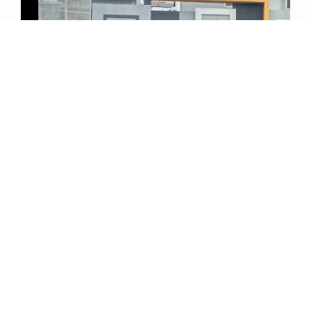
Konsultasikan kepada kami
SERTISIGN - PT. AGARA CIPTA MANDIRI