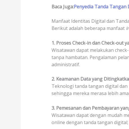
Baca Juga:
Penyedia Tanda Tangan Di
Manfaat Identitas Digital dan Tanda
Berikut adalah beberapa manfaat
I
1. Proses Check-in dan Check-out ya
Wisatawan dapat melakukan check-in 
tanpa hambatan. Pengalaman pela
administratif.
2. Keamanan Data yang Ditingkatka
Teknologi tanda tangan digital dan
sehingga mereka merasa lebih aman
3. Pemesanan dan Pembayaran yan
Wisatawan dapat dengan mudah meme
online dengan tanda tangan digital;