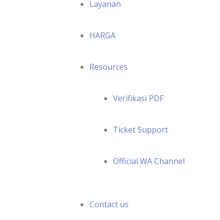
Layanan
HARGA
Resources
Verifikasi PDF
Ticket Support
Official WA Channel
Contact us