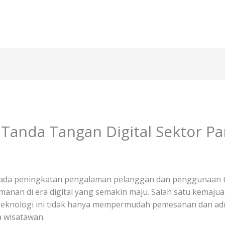
& Tanda Tangan Digital Sektor Pa
pada peningkatan pengalaman pelanggan dan penggunaan te
nan di era digital yang semakin maju. Salah satu kemajuan
. Teknologi ini tidak hanya mempermudah pemesanan dan ad
a wisatawan.