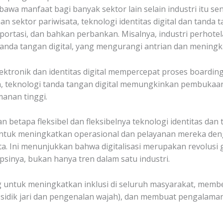
mbawa manfaat bagi banyak sektor lain selain industri itu s
 sektor pariwisata, teknologi identitas digital dan tanda t
sportasi, dan bahkan perbankan. Misalnya, industri perhot
anda tangan digital, yang mengurangi antrian dan mening
elektronik dan identitas digital mempercepat proses boardi
an, teknologi tanda tangan digital memungkinkan pembukaan 
anan tinggi.
n betapa fleksibel dan fleksibelnya teknologi identitas dan 
ntuk meningkatkan operasional dan pelayanan mereka deng
sata. Ini menunjukkan bahwa digitalisasi merupakan revolu
sinya, bukan hanya tren dalam satu industri.
ing untuk meningkatkan inklusi di seluruh masyarakat, mem
i sidik jari dan pengenalan wajah), dan membuat pengalama