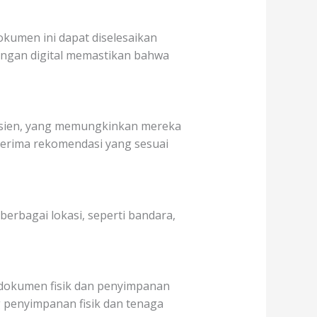
kumen ini dapat diselesaikan
angan digital memastikan bahwa
fisien, yang memungkinkan mereka
enerima rekomendasi yang sesuai
berbagai lokasi, seperti bandara,
 dokumen fisik dan penyimpanan
 penyimpanan fisik dan tenaga