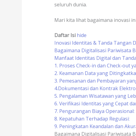
seluruh dunia.
Mari kita lihat bagaimana inovasi i
Daftar Isi
hide
Inovasi Identitas & Tanda Tangan Di
Bagaimana Digitalisasi Pariwisata 
Manfaat Identitas Digital dan Tanda
1. Proses Check-in dan Check-out ya
2. Keamanan Data yang Ditingkatka
3. Pemesanan dan Pembayaran yan
4.Dokumentasi dan Kontrak Elektro
5. Pengalaman Wisatawan yang Leb
6. Verifikasi Identitas yang Cepat da
7. Pengurangan Biaya Operasional:
8. Kepatuhan Terhadap Regulasi:
9. Peningkatan Keandalan dan Akura
Bagaimana Digitalisasi Pariwisata 