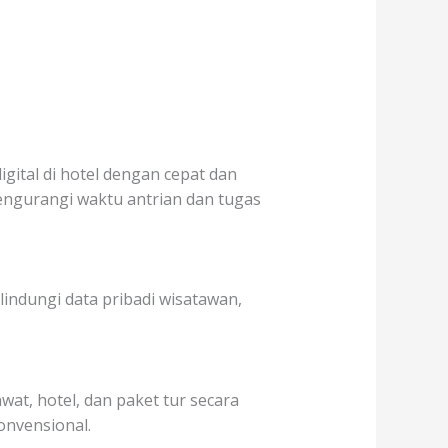
igital di hotel dengan cepat dan
gurangi waktu antrian dan tugas
lindungi data pribadi wisatawan,
t, hotel, dan paket tur secara
konvensional.