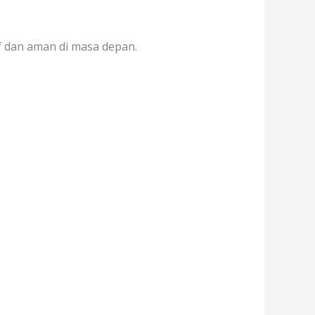
if dan aman di masa depan.