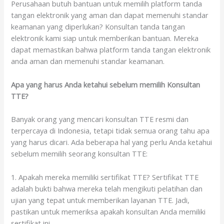
Perusahaan butuh bantuan untuk memilih platform tanda
tangan elektronik yang aman dan dapat memenuhi standar
keamanan yang diperlukan? Konsultan tanda tangan
elektronik kami siap untuk memberikan bantuan. Mereka
dapat memastikan bahwa platform tanda tangan elektronik
anda aman dan memenuhi standar keamanan.
Apa yang harus Anda ketahui sebelum memilih Konsultan
TTE?
Banyak orang yang mencari konsultan TTE resmi dan
terpercaya di Indonesia, tetapi tidak semua orang tahu apa
yang harus dicari. Ada beberapa hal yang perlu Anda ketahui
sebelum memilih seorang konsultan TTE:
1. Apakah mereka memiliki sertifikat TTE? Sertifikat TTE
adalah bukti bahwa mereka telah mengikuti pelatihan dan
ujian yang tepat untuk memberikan layanan TTE. Jadi,
pastikan untuk memeriksa apakah konsultan Anda memiliki
sertifikat ini.