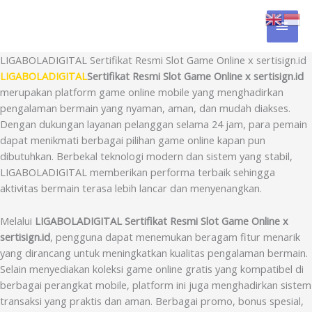
Skip
MAI
to
content
MEN
LIGABOLADIGITAL Sertifikat Resmi Slot Game Online x sertisign.id
LIGABOLADIGITAL
Sertifikat Resmi Slot Game Online x sertisign.id
merupakan platform game online mobile yang menghadirkan
pengalaman bermain yang nyaman, aman, dan mudah diakses.
Dengan dukungan layanan pelanggan selama 24 jam, para pemain
dapat menikmati berbagai pilihan game online kapan pun
dibutuhkan. Berbekal teknologi modern dan sistem yang stabil,
LIGABOLADIGITAL memberikan performa terbaik sehingga
aktivitas bermain terasa lebih lancar dan menyenangkan.
Melalui
LIGABOLADIGITAL Sertifikat Resmi Slot Game Online x
sertisign.id
, pengguna dapat menemukan beragam fitur menarik
yang dirancang untuk meningkatkan kualitas pengalaman bermain.
Selain menyediakan koleksi game online gratis yang kompatibel di
berbagai perangkat mobile, platform ini juga menghadirkan sistem
transaksi yang praktis dan aman. Berbagai promo, bonus spesial,