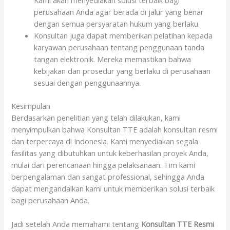
perusahaan Anda agar berada di jalur yang benar
dengan semua persyaratan hukum yang berlaku.
Konsultan juga dapat memberikan pelatihan kepada
karyawan perusahaan tentang penggunaan tanda
tangan elektronik. Mereka memastikan bahwa
kebijakan dan prosedur yang berlaku di perusahaan
sesuai dengan penggunaannya.
Kesimpulan
Berdasarkan penelitian yang telah dilakukan, kami
menyimpulkan bahwa Konsultan TTE adalah konsultan resmi
dan terpercaya di Indonesia. Kami menyediakan segala
fasilitas yang dibutuhkan untuk keberhasilan proyek Anda,
mulai dari perencanaan hingga pelaksanaan. Tim kami
berpengalaman dan sangat professional, sehingga Anda
dapat mengandalkan kami untuk memberikan solusi terbaik
bagi perusahaan Anda.
Jadi setelah Anda memahami tentang
Konsultan TTE Resmi