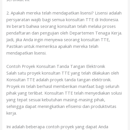
2. Apakah mereka telah mendapatkan lisensi? Lisensi adalah
persyaratan wajib bagi semua konsultan TTE di Indonesia.
Ini berarti bahwa seorang konsultan telah melalui proses
pendaftaran dan pengujian oleh Departemen Tenaga Kerja.
Jadi, jika Anda ingin menyewa seorang konsultan TTE,
Pastikan untuk memeriksa apakah mereka telah
mendapatkan lisensi.
Contoh Proyek Konsultan Tanda Tangan Elektronik
Salah satu proyek konsultan TTE yang telah dilakukan oleh
Konsultan TTE adalah proyek tanda tangan elektronik.
Proyek ini telah berhasil memberikan manfaat bagi seluruh
pihak yang terlibat. Konsultan TTE telah menyediakan solusi
yang tepat sesuai kebutuhan masing-masing pihak,
sehingga dapat meningkatkan efisiensi dan produktivitas
kerja.
Ini adalah beberapa contoh proyek yang dapat Anda