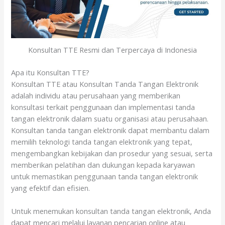
Konsultan TTE Resmi dan Terpercaya di Indonesia
Apa itu Konsultan TTE?
Konsultan TTE atau Konsultan Tanda Tangan Elektronik
adalah individu atau perusahaan yang memberikan
konsultasi terkait penggunaan dan implementasi tanda
tangan elektronik dalam suatu organisasi atau perusahaan.
Konsultan tanda tangan elektronik dapat membantu dalam
memilih teknologi tanda tangan elektronik yang tepat,
mengembangkan kebijakan dan prosedur yang sesuai, serta
memberikan pelatihan dan dukungan kepada karyawan
untuk memastikan penggunaan tanda tangan elektronik
yang efektif dan efisien.
Untuk menemukan konsultan tanda tangan elektronik, Anda
dapat mencari melalui layanan pencarian online atau