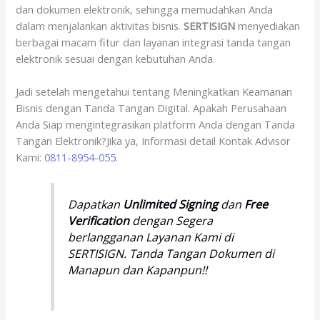
dan dokumen elektronik, sehingga memudahkan Anda
dalam menjalankan aktivitas bisnis.
SERTISIGN
menyediakan
berbagai macam fitur dan layanan integrasi tanda tangan
elektronik sesuai dengan kebutuhan Anda.
Jadi setelah mengetahui tentang Meningkatkan Keamanan
Bisnis dengan Tanda Tangan Digital. Apakah Perusahaan
Anda Siap mengintegrasikan platform Anda dengan Tanda
Tangan Elektronik?Jika ya, Informasi detail Kontak Advisor
Kami:
0811-8954-055
.
Dapatkan
Unlimited Signing
dan
Free
Verification
dengan Segera
berlangganan Layanan Kami di
SERTISIGN. Tanda Tangan Dokumen di
Manapun dan Kapanpun!!