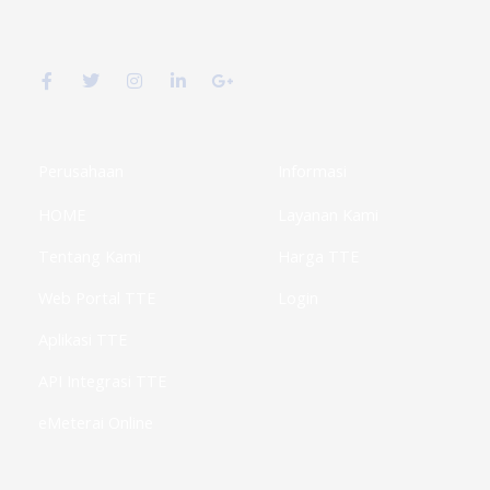
F
T
I
L
G
a
w
n
i
o
c
i
s
n
o
e
t
t
k
g
b
t
a
e
l
o
e
g
d
e
o
r
r
i
-
k
a
n
p
Perusahaan
Informasi
-
m
-
l
f
i
u
HOME
Layanan Kami
n
s
-
g
Tentang Kami
Harga TTE
Web Portal TTE
Login
Aplikasi TTE
API Integrasi TTE
eMeterai Online