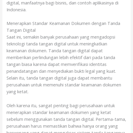
digital, manfaatnya bagi bisnis, dan contoh aplikasinya di
Indonesia.
Menerapkan Standar Keamanan Dokumen dengan Tanda
Tangan Digital
Saat ini, semakin banyak perusahaan yang mengadopsi
teknologi tanda tangan digital untuk meningkatkan
keamanan dokumen. Tanda tangan digital dapat
memberikan perlindungan lebih efektif dari pada tanda
tangan biasa karena dapat memverifikasi identitas
penandatangan dan menyediakan bukti legal yang kuat.
Selain itu, tanda tangan digital juga dapat membantu
perusahaan untuk memenuhi standar keamanan dokumen
yang ketat.
Oleh karena itu, sangat penting bagi perusahaan untuk
menerapkan standar keamanan dokumen yang ketat
sebelum menggunakan tanda tangan digital. Pertama-tama,
perusahaan harus memastikan bahwa hanya orang yang
berwenang yang dapat mengakses sistem tanda tangannya.