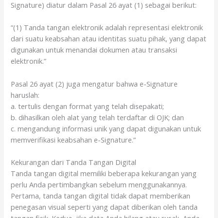
Signature) diatur dalam Pasal 26 ayat (1) sebagai berikut:
“(1) Tanda tangan elektronik adalah representasi elektronik
dari suatu keabsahan atau identitas suatu pihak, yang dapat
digunakan untuk menandai dokumen atau transaksi
elektronik.”
Pasal 26 ayat (2) juga mengatur bahwa e-Signature
haruslah:
a. tertulis dengan format yang telah disepakati;
b. dihasilkan oleh alat yang telah terdaftar di OJK; dan
c. mengandung informasi unik yang dapat digunakan untuk
memverifikasi keabsahan e-Signature.”
Kekurangan dari Tanda Tangan Digital
Tanda tangan digital memiliki beberapa kekurangan yang
perlu Anda pertimbangkan sebelum menggunakannya.
Pertama, tanda tangan digital tidak dapat memberikan
penegasan visual seperti yang dapat diberikan oleh tanda