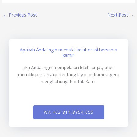
←
Previous Post
Next Post
→
Apakah Anda ingin memulai kolaborasi bersama
kami?
Jika Anda ingin mempelajari lebih lanjut, atau
memiliki pertanyaan tentang layanan Kami segera
menghubungi Kontak Kami.
WA +62 811-8954-055