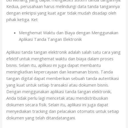
Kedua, perusahaan harus melindungi data tanda tangannya
dengan enkripsi yang kuat agar tidak mudah disadap oleh
pihak ketiga. Ket
Menghemat Waktu dan Biaya dengan Menggunakan
Aplikasi Tanda Tangan Elektronik
Aplikasi tanda tangan elektronik adalah salah satu cara yang
efektif untuk menghemat waktu dan biaya dalam proses
bisnis. Selain itu, aplikasi ini juga dapat membantu
meningkatkan kepercayaan dan keamanan bisnis. Tanda
tangan digital dapat memberikan sebuah tanda autentikasi
yang kuat untuk setiap transaksi atau dokumen bisnis.
Dengan menggunakan aplikasi tanda tangan elektronik,
Anda tidak perlu lagi mencetak atau mendistribusikan
dokumen secara fisik. Selain itu, aplikasi ini juga dapat
menyediakan tracking dan pelacakan otomatis untuk setiap
dokumen yang telah ditandatangani.