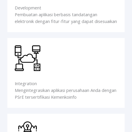
Development
Pembuatan aplikasi berbasis tandatangan
elektronik dengan fitur-fitur yang dapat disesuaikan
Integration
Mengintegrasikan aplikasi perusahaan Anda dengan
PSrE tersertifikasi Kemenkoinfo