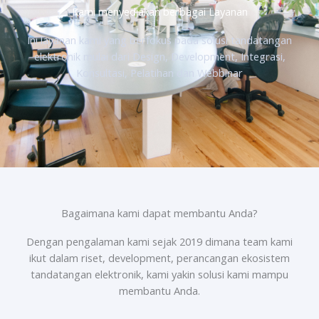
Kami menyediakan berbagai Layanan
Ini layanan kami yang berfokus pada solusi tandatangan
elektronik mulai dari Design, Development, Integrasi,
Konsultasi, Pelatihan dan Webbinar
Bagaimana kami dapat membantu Anda?
Dengan pengalaman kami sejak 2019 dimana team kami
ikut dalam riset, development, perancangan ekosistem
tandatangan elektronik, kami yakin solusi kami mampu
membantu Anda.