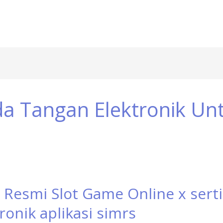
a Tangan Elektronik Un
 Resmi Slot Game Online x sertis
ronik aplikasi simrs