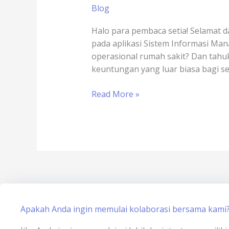
Slot
Blog
Game
Online
Halo para pembaca setia! Selamat d
x
pada aplikasi Sistem Informasi M
sertisign.id
operasional rumah sakit? Dan tah
–
keuntungan yang luar biasa bagi s
integrasi
tanda
Read More »
tangan
elektronik
aplikasi
simrs
Apakah Anda ingin memulai kolaborasi bersama kami