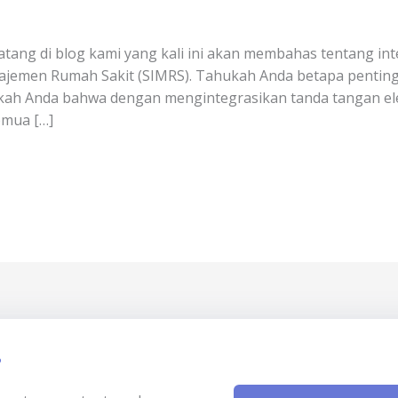
atang di blog kami yang kali ini akan membahas tentang int
anajemen Rumah Sakit (SIMRS). Tahukah Anda betapa penti
ukah Anda bahwa dengan mengintegrasikan tanda tangan el
emua […]
?