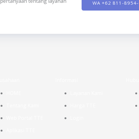
ki pertanyaan tentang layanan
WA +62 811-8954
usahaan
Informasi
Hubu
HOME
Layanan Kami
Tentang Kami
Harga TTE
Web Portal TTE
Login
Aplikasi TTE