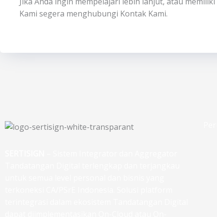
Jika Anda ingin mempelajari lebih lanjut, atau memili
Kami segera menghubungi Kontak Kami.
Per
SERTISIGN
– Sistem Integrator dan Aggregator
Tandatangan Digital terlengkap dan terjangkau
untuk semua level personal dan bisnis yang
terkoneksi CA/PSrE Indonesia. Solusi platform
terintegrasi dalam ekosistem Tandatangan Digital
dapat diimplementasikan On-Cloud atau On-