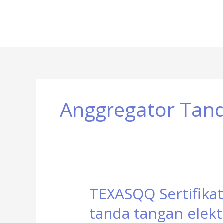
Anggregator Tand
TEXASQQ Sertifikat
TEXASQQ
Sertifikat
tanda tangan elekt
Resmi