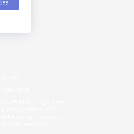
-055
ngi Kami
SERTISIGN
EZWORK Building 3rd floor
Jl. Raya Condet No.1A–F,
Balekambang, Kramat Jati,
Jakarta Timur 13530