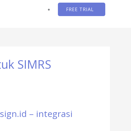
FREE TRIAL
tuk SIMRS
ign.id – integrasi