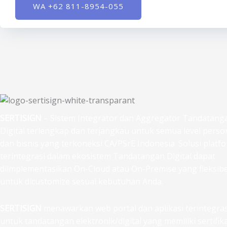
WA +62 811-8954-055
SERTISIGN
– Sistem Integrator dan Aggregator Tandatang
Digital terlengkap dan terjangkau untuk semua level perso
dan bisnis yang terkoneksi CA/PSrE Indonesia. Solusi platf
terintegrasi dalam ekosistem Tandatangan Digital dapat
diimplementasikan On-Cloud atau On-Premise yang fleksibe
untuk dicustomize sesuai kebutuhan Anda.
SERTISIGN
menawarkan web portal dan aplikasi terintegras
untuk tandatangan elektronik/digital yang memiliki sertifik