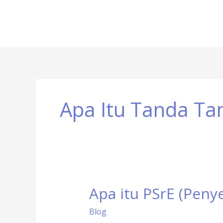
Apa Itu Tanda Tan
Apa itu PSrE (Penye
Apa
itu
Blog
PSrE