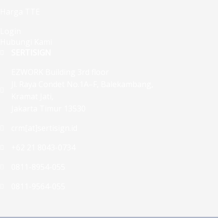
Harga TTE
Login
Hubungi Kami
SERTISIGN
EZWORK Building 3rd floor
Jl. Raya Condet No.1A–F, Balekambang,
Kramat Jati,
Jakarta Timur 13530
crm[at]sertisign.id
+62 21 8043-0734
0811-8954-055
0811-9564-055