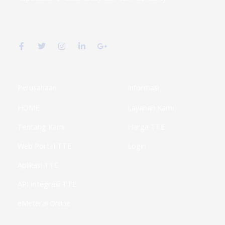
F
T
I
L
G
a
w
n
i
o
c
i
s
n
o
e
t
t
k
g
b
t
a
e
l
o
e
g
d
e
o
r
r
i
-
k
a
n
p
Perusahaan
Informasi
-
m
-
l
f
i
u
HOME
Layanan Kami
n
s
-
g
Tentang Kami
Harga TTE
Web Portal TTE
Login
Aplikasi TTE
API Integrasi TTE
eMeterai Online