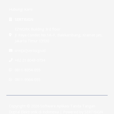
Hubungi Kami
SERTISIGN
EZWORK Building 3rd floor
Jl. Raya Condet No.1A–F, Balekambang, Kramat Jati,
Jakarta Timur 13530
crm[at]sertisign.id
+62 21 8043-0734
0811-8954-055
0811-9564-055
Copyright © 2026 Software Aplikasi Tanda Tangan
Digital Elektronik di Indonesia | Powered by SERTISIGN