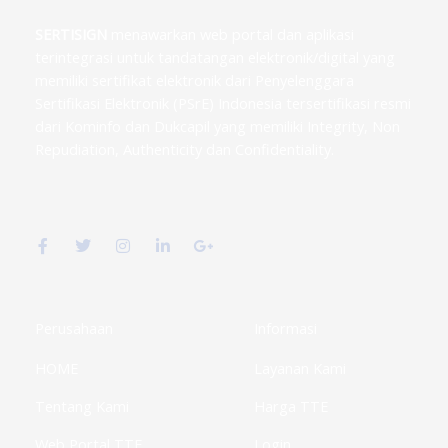
SERTISIGN
menawarkan web portal dan aplikasi
terintegrasi untuk tandatangan elektronik/digital yang
memiliki sertifikat elektronik dari Penyelenggara
Sertifikasi Elektronik (PSrE) Indonesia tersertifikasi resmi
dari Kominfo dan Dukcapil yang memiliki Integrity, Non
Repudiation, Authenticity dan Confidentiality.
F
T
I
L
G
a
w
n
i
o
c
i
s
n
o
e
t
t
k
g
b
t
a
e
l
o
e
g
d
e
o
r
r
i
-
k
a
n
p
Perusahaan
Informasi
-
m
-
l
f
i
u
HOME
Layanan Kami
n
s
-
g
Tentang Kami
Harga TTE
Web Portal TTE
Login