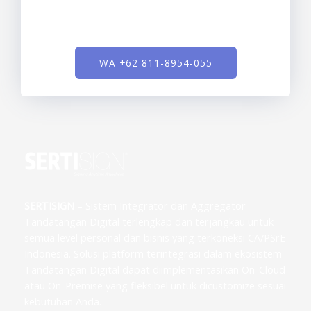
WA +62 811-8954-055
SERTISIGN
– Sistem Integrator dan Aggregator
Tandatangan Digital terlengkap dan terjangkau untuk
semua level personal dan bisnis yang terkoneksi CA/PSrE
Indonesia. Solusi platform terintegrasi dalam ekosistem
Tandatangan Digital dapat diimplementasikan On-Cloud
atau On-Premise yang fleksibel untuk dicustomize sesuai
kebutuhan Anda.