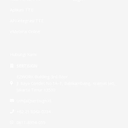
Aplikasi TTE
API Integrasi TTE
eMeterai Online
Hubungi Kami
SERTISIGN
EZWORK Building 3rd floor
Jl. Raya Condet No.1A–F, Balekambang, Kramat Jati,
Jakarta Timur 13530
crm[at]sertisign.id
+62 21 8043-0734
0811-8954-055