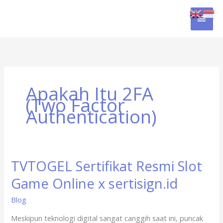
Skip
MAI
to
content
MEN
Apakah Itu 2FA
(Two Factor
Authentication)
TVTOGEL Sertifikat Resmi Slot
TVTOGEL
Sertifikat
Game Online x sertisign.id
Resmi
Slot
Blog
Game
Meskipun teknologi digital sangat canggih saat ini, puncak
Online