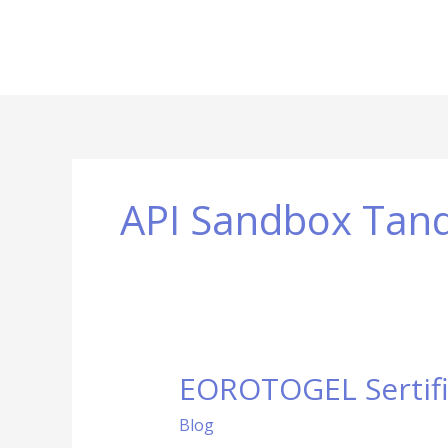
API Sandbox Tand
EOROTOGEL Sertifik
EOROTOGEL
Sertifikat
Blog
Resmi