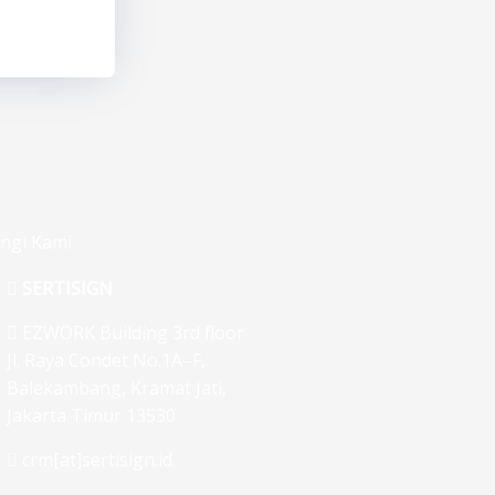
ngi Kami
SERTISIGN
EZWORK Building 3rd floor
Jl. Raya Condet No.1A–F,
Balekambang, Kramat Jati,
Jakarta Timur 13530
crm[at]sertisign.id