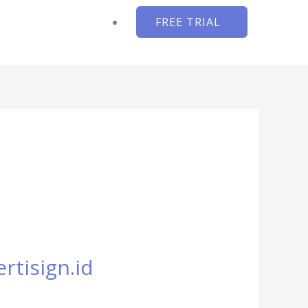
FREE TRIAL
rtisign.id