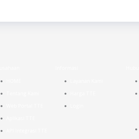
usahaan
Informasi
Hubu
HOME
Layanan Kami
Tentang Kami
Harga TTE
Web Portal TTE
Login
Aplikasi TTE
API Integrasi TTE