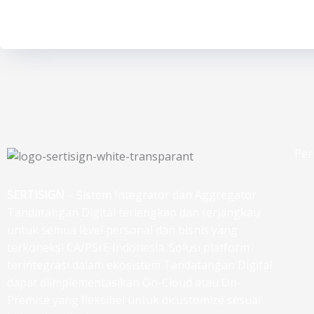
Per
SERTISIGN
– Sistem Integrator dan Aggregator
Tandatangan Digital terlengkap dan terjangkau
untuk semua level personal dan bisnis yang
terkoneksi CA/PSrE Indonesia. Solusi platform
terintegrasi dalam ekosistem Tandatangan Digital
dapat diimplementasikan On-Cloud atau On-
Premise yang fleksibel untuk dicustomize sesuai