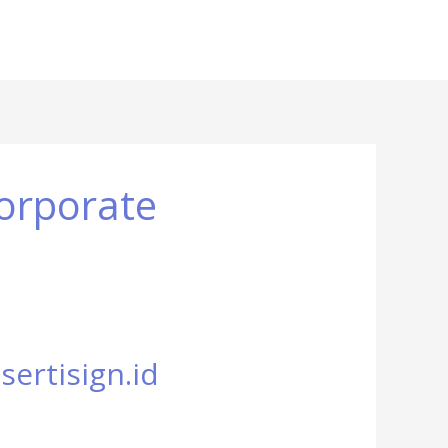
Corporate
ertisign.id