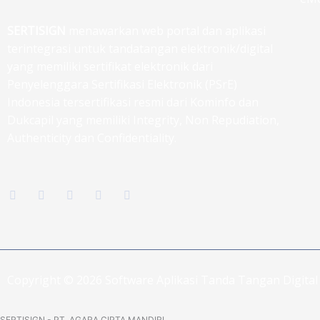
SERTISIGN
menawarkan web portal dan aplikasi
terintegrasi untuk tandatangan elektronik/digital
yang memiliki sertifikat elektronik dari
Penyelenggara Sertifikasi Elektronik (PSrE)
Indonesia tersertifikasi resmi dari Kominfo dan
Dukcapil yang memiliki Integrity, Non Repudiation,
Authenticity dan Confidentiality.
F
T
I
L
G
a
w
n
i
o
c
i
s
n
o
e
t
t
k
g
b
t
a
e
l
o
e
g
d
e
o
r
r
i
-
k
a
n
p
-
m
-
l
Copyright © 2026 Software Aplikasi Tanda Tangan Digital 
f
i
u
n
s
-
SERTISIGN - PT. AGARA CIPTA MANDIRI