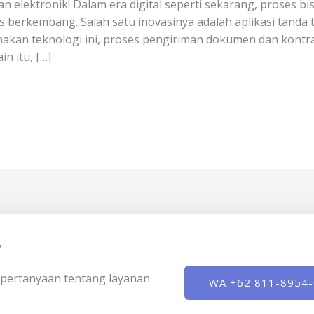
n elektronik! Dalam era digital seperti sekarang, proses bi
 berkembang. Salah satu inovasinya adalah aplikasi tanda 
an teknologi ini, proses pengiriman dokumen dan kontrak
n itu, […]
?
ki pertanyaan tentang layanan
WA +62 811-8954