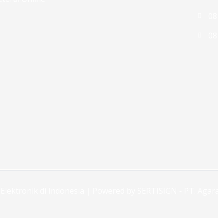
08
08
Elektronik di Indonesia | Powered by SERTISIGN - PT. Agara