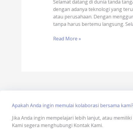
Selamat datang di dunia tanda tanga
Game
dengan adanya teknologi yang terus
Online
atau perusahaan. Dengan menggunak
x
tanpa harus bertemu langsung. Selai
sertisign.id
Read More »
Apakah Anda ingin memulai kolaborasi bersama kami
Jika Anda ingin mempelajari lebih lanjut, atau memili
Kami segera menghubungi Kontak Kami.