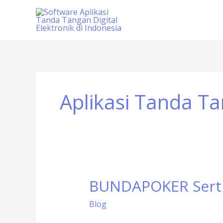
Skip
to
content
Aplikasi Tanda T
BUNDAPOKER Sertifi
BUNDAPOKER
Sertifikat
Blog
Resmi
Slot