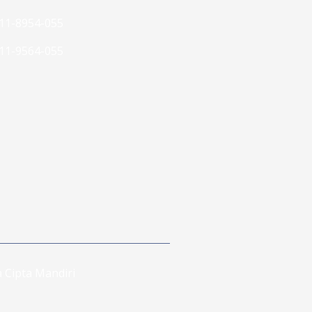
11-8954-055
11-9564-055
 Cipta Mandiri