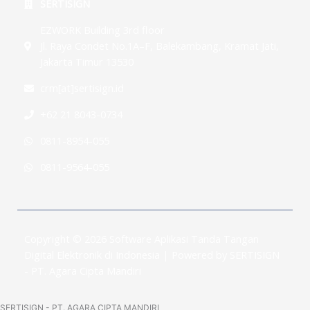
SERTISIGN
EZWORK Building 3rd floor
Jl. Raya Condet No.1A–F, Balekambang, Kramat Jati,
Jakarta Timur 13530
crm[at]sertisign.id
+62 21 8043-0734
0811-8954-055
0811-9564-055
Copyright © 2026 Software Aplikasi Tanda Tangan
Digital Elektronik di Indonesia | Powered by SERTISIGN
- PT. Agara Cipta Mandiri
SERTISIGN - PT. AGARA CIPTA MANDIRI