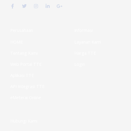
a
w
n
i
o
c
i
s
n
o
e
t
t
k
g
b
t
a
e
l
o
e
g
d
e
o
r
r
i
-
k
a
n
p
Perusahaan
Informasi
-
m
-
l
f
i
u
HOME
Layanan Kami
n
s
-
g
Tentang Kami
Harga TTE
Web Portal TTE
Login
Aplikasi TTE
API Integrasi TTE
eMeterai Online
Hubungi Kami