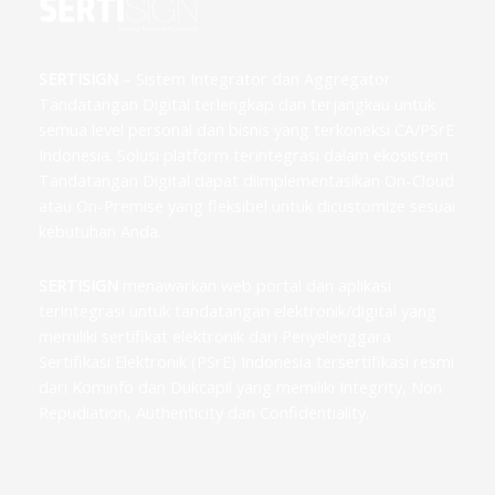
SERTISIGN
– Sistem Integrator dan Aggregator
Tandatangan Digital terlengkap dan terjangkau untuk
semua level personal dan bisnis yang terkoneksi CA/PSrE
Indonesia. Solusi platform terintegrasi dalam ekosistem
Tandatangan Digital dapat diimplementasikan On-Cloud
atau On-Premise yang fleksibel untuk dicustomize sesuai
kebutuhan Anda.
SERTISIGN
menawarkan web portal dan aplikasi
terintegrasi untuk tandatangan elektronik/digital yang
memiliki sertifikat elektronik dari Penyelenggara
Sertifikasi Elektronik (PSrE) Indonesia tersertifikasi resmi
dari Kominfo dan Dukcapil yang memiliki Integrity, Non
Repudiation, Authenticity dan Confidentiality.
F
T
I
L
G