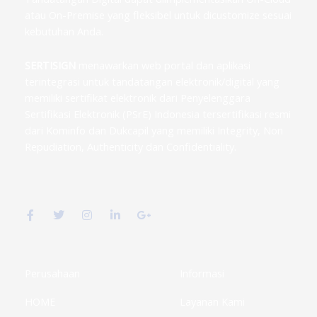
atau On-Premise yang fleksibel untuk dicustomize sesuai
kebutuhan Anda.
SERTISIGN
menawarkan web portal dan aplikasi
terintegrasi untuk tandatangan elektronik/digital yang
memiliki sertifikat elektronik dari Penyelenggara
Sertifikasi Elektronik (PSrE) Indonesia tersertifikasi resmi
dari Kominfo dan Dukcapil yang memiliki Integrity, Non
Repudiation, Authenticity dan Confidentiality.
F
T
I
L
G
a
w
n
i
o
c
i
s
n
o
e
t
t
k
g
b
t
a
e
l
o
e
g
d
e
o
r
r
i
-
k
a
n
p
Perusahaan
Informasi
-
m
-
l
f
i
u
HOME
Layanan Kami
n
s
-