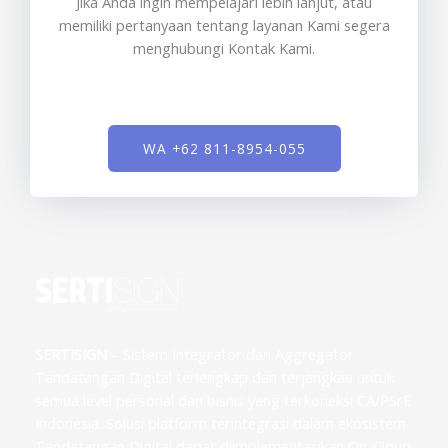
Jika Anda ingin mempelajari lebih lanjut, atau
memiliki pertanyaan tentang layanan Kami segera
menghubungi Kontak Kami.
WA +62 811-8954-055
SERTISIGN
– Sistem Integrator dan Aggregator
Tandatangan Digital terlengkap dan terjangkau untuk
semua level personal dan bisnis yang terkoneksi CA/PSrE
Indonesia. Solusi platform terintegrasi dalam ekosistem
Tandatangan Digital dapat diimplementasikan On-Cloud