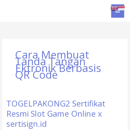
Skip
MAI
to
content
MEN
Cara Membuat
Tanda Tangan
Ektronik Berbasis
QR Code
TOGELPAKONG2 Sertifikat
TOGELPAKONG2
Sertifikat
Resmi Slot Game Online x
Resmi
Slot
sertisign.id
Game