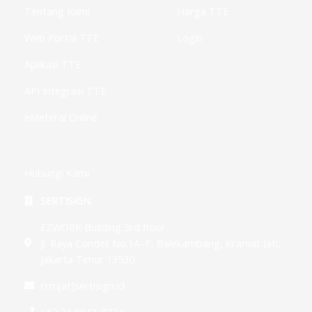
g
Tentang Kami
Harga TTE
Web Portal TTE
Login
Aplikasi TTE
API Integrasi TTE
eMeterai Online
Hubungi Kami
SERTISIGN
EZWORK Building 3rd floor
Jl. Raya Condet No.1A–F, Balekambang, Kramat Jati,
Jakarta Timur 13530
crm[at]sertisign.id
+62 21 8043-0734