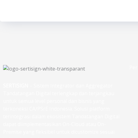
Per
SERTISIGN
– Sistem Integrator dan Aggregator
Tandatangan Digital terlengkap dan terjangkau
untuk semua level personal dan bisnis yang
terkoneksi CA/PSrE Indonesia. Solusi platform
terintegrasi dalam ekosistem Tandatangan Digital
dapat diimplementasikan On-Cloud atau On-
Premise yang fleksibel untuk dicustomize sesuai