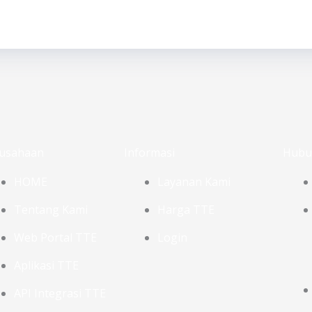
usahaan
Informasi
Hubu
HOME
Layanan Kami
Tentang Kami
Harga TTE
Web Portal TTE
Login
Aplikasi TTE
API Integrasi TTE