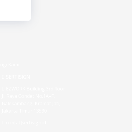
ngi Kami
SERTISIGN
EZWORK Building 3rd floor
Jl. Raya Condet No.1A–F,
Balekambang, Kramat Jati,
Jakarta Timur 13530
crm[at]sertisign.id