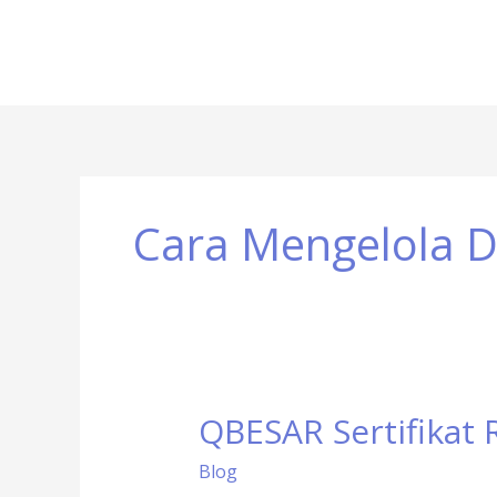
Cara Mengelola 
QBESAR Sertifikat 
QBESAR
Sertifikat
Blog
Resmi