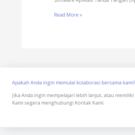
Software Aplikasi Tanda Tangan Di
Game
Online
Read More »
x
sertisign.id
Apakah Anda ingin memulai kolaborasi bersama kami
Jika Anda ingin mempelajari lebih lanjut, atau memili
Kami segera menghubungi Kontak Kami.