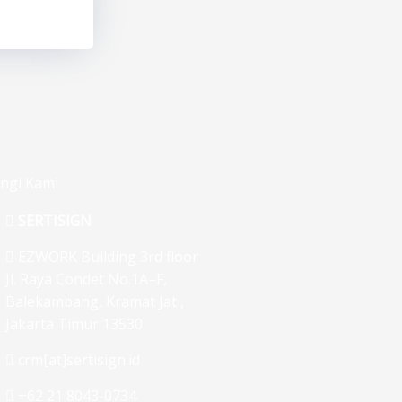
ngi Kami
SERTISIGN
EZWORK Building 3rd floor
Jl. Raya Condet No.1A–F,
Balekambang, Kramat Jati,
Jakarta Timur 13530
crm[at]sertisign.id
+62 21 8043-0734