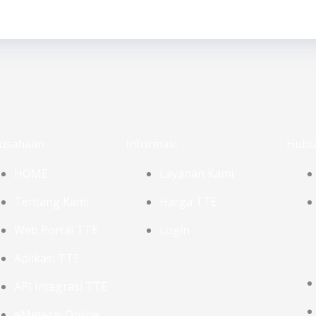
usahaan
Informasi
Hubu
HOME
Layanan Kami
Tentang Kami
Harga TTE
Web Portal TTE
Login
Aplikasi TTE
API Integrasi TTE
eMeterai Online