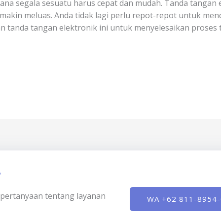
di mana segala sesuatu harus cepat dan mudah. Tanda tangan 
makin meluas. Anda tidak lagi perlu repot-repot untuk m
tanda tangan elektronik ini untuk menyelesaikan proses t
?
ki pertanyaan tentang layanan
WA +62 811-8954