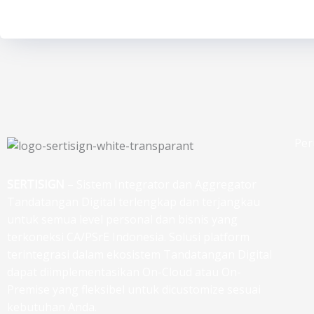
Per
SERTISIGN
– Sistem Integrator dan Aggregator
Tandatangan Digital terlengkap dan terjangkau
untuk semua level personal dan bisnis yang
terkoneksi CA/PSrE Indonesia. Solusi platform
terintegrasi dalam ekosistem Tandatangan Digital
dapat diimplementasikan On-Cloud atau On-
Premise yang fleksibel untuk dicustomize sesuai
kebutuhan Anda.