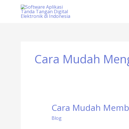
Skip
to
content
Cara Mudah Meng
Cara Mudah Membu
Cara
Mudah
Blog
Membuat
dan