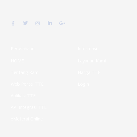
F
T
I
L
G
a
w
n
i
o
c
i
s
n
o
e
t
t
k
g
b
t
a
e
l
o
e
g
d
e
o
r
r
i
-
k
a
n
p
Perusahaan
Informasi
-
m
-
l
f
i
u
HOME
Layanan Kami
n
s
-
g
Tentang Kami
Harga TTE
Web Portal TTE
Login
Aplikasi TTE
API Integrasi TTE
eMeterai Online