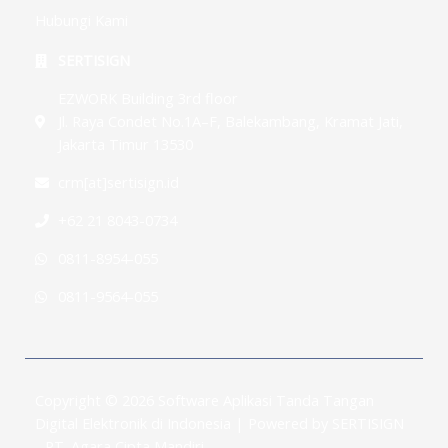
Hubungi Kami
SERTISIGN
EZWORK Building 3rd floor
Jl. Raya Condet No.1A–F, Balekambang, Kramat Jati,
Jakarta Timur 13530
crm[at]sertisign.id
+62 21 8043-0734
0811-8954-055
0811-9564-055
Copyright © 2026 Software Aplikasi Tanda Tangan
Digital Elektronik di Indonesia | Powered by SERTISIGN
- PT. Agara Cipta Mandiri