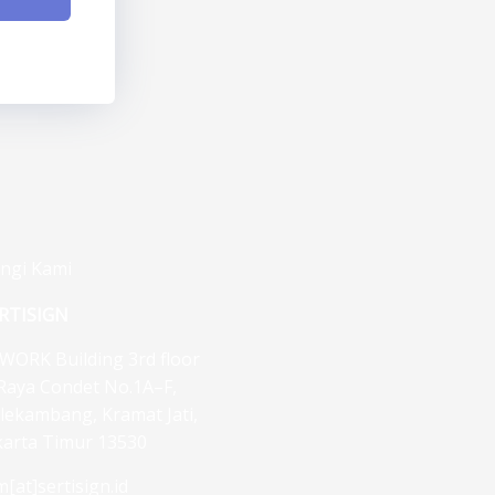
ngi Kami
RTISIGN
WORK Building 3rd floor
. Raya Condet No.1A–F,
lekambang, Kramat Jati,
karta Timur 13530
m[at]sertisign.id