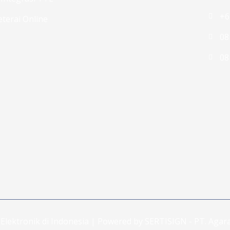
+6
terai Online
08
08
Elektronik di Indonesia | Powered by SERTISIGN - PT. Agara