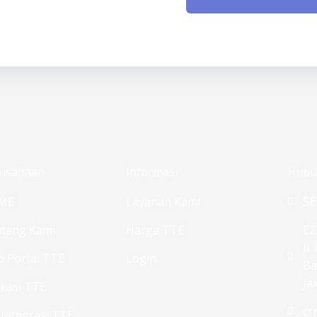
usahaan
Informasi
Hubu
ME
Layanan Kami
SE
tang Kami
Harga TTE
EZ
Jl
 Portal TTE
Login
Ba
Ja
ikasi TTE
cr
 Integrasi TTE