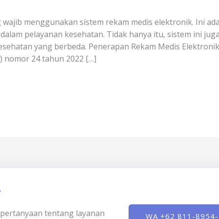
g wajib menggunakan sistem rekam medis elektronik. Ini ad
 dalam pelayanan kesehatan. Tidak hanya itu, sistem ini 
 kesehatan yang berbeda. Penerapan Rekam Medis Elektron
) nomor 24 tahun 2022 […]
?
ki pertanyaan tentang layanan
WA +62 811-8954