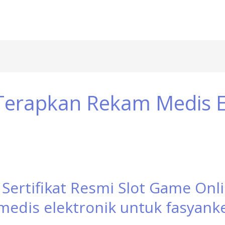
Terapkan Rekam Medis E
rtifikat Resmi Slot Game Online
edis elektronik untuk fasyank