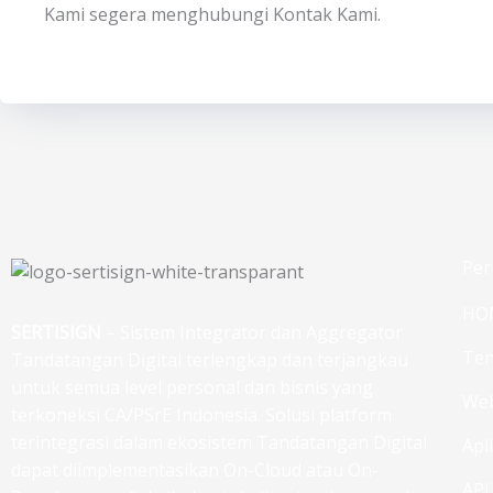
Kami segera menghubungi Kontak Kami.
Per
HO
SERTISIGN
– Sistem Integrator dan Aggregator
Ten
Tandatangan Digital terlengkap dan terjangkau
untuk semua level personal dan bisnis yang
Web
terkoneksi CA/PSrE Indonesia. Solusi platform
terintegrasi dalam ekosistem Tandatangan Digital
Apl
dapat diimplementasikan On-Cloud atau On-
API