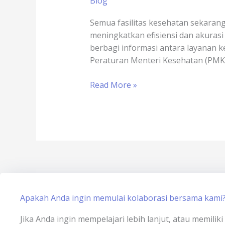
Blog
Game
Online
Semua fasilitas kesehatan sekaran
x
meningkatkan efisiensi dan akurasi
sertisign.id
berbagi informasi antara layanan
–
Peraturan Menteri Kesehatan (PMK
penerapan
rekam
Read More »
medis
elektronik
untuk
fasyankes
Apakah Anda ingin memulai kolaborasi bersama kami
Jika Anda ingin mempelajari lebih lanjut, atau memili