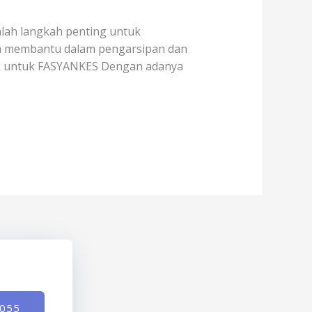
alah langkah penting untuk
juga membantu dalam pengarsipan dan
ik untuk FASYANKES Dengan adanya
-055