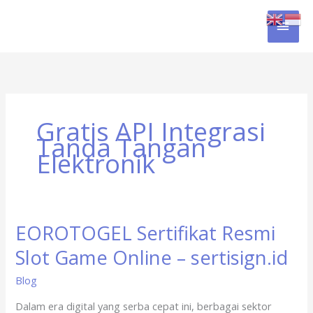
Skip
MAI
to
content
MEN
Gratis API Integrasi
Tanda Tangan
Elektronik
EOROTOGEL Sertifikat Resmi
EOROTOGEL
Sertifikat
Slot Game Online – sertisign.id
Resmi
Slot
Blog
Game
Dalam era digital yang serba cepat ini, berbagai sektor
Online