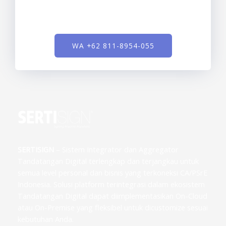
WA +62 811-8954-055
SERTISIGN
– Sistem Integrator dan Aggregator
Tandatangan Digital terlengkap dan terjangkau untuk
semua level personal dan bisnis yang terkoneksi CA/PSrE
Indonesia. Solusi platform terintegrasi dalam ekosistem
Tandatangan Digital dapat diimplementasikan On-Cloud
atau On-Premise yang fleksibel untuk dicustomize sesuai
kebutuhan Anda.