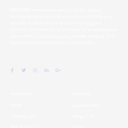
SERTISIGN
menawarkan web portal dan aplikasi
terintegrasi untuk tandatangan elektronik/digital yang
memiliki sertifikat elektronik dari Penyelenggara
Sertifikasi Elektronik (PSrE) Indonesia tersertifikasi resmi
dari Kominfo dan Dukcapil yang memiliki Integrity, Non
Repudiation, Authenticity dan Confidentiality.
F
T
I
L
G
a
w
n
i
o
c
i
s
n
o
e
t
t
k
g
b
t
a
e
l
o
e
g
d
e
o
r
r
i
-
k
a
n
p
Perusahaan
Informasi
-
m
-
l
f
i
u
HOME
Layanan Kami
n
s
-
g
Tentang Kami
Harga TTE
Web Portal TTE
Login