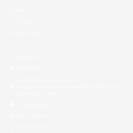
Aplikasi TTE
API Integrasi TTE
eMeterai Online
Hubungi Kami
SERTISIGN
EZWORK Building 3rd floor
Jl. Raya Condet No.1A–F, Balekambang, Kramat Jati,
Jakarta Timur 13530
crm[at]sertisign.id
+62 21 8043-0734
0811-8954-055