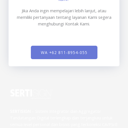
Jika Anda ingin mempelajari lebih lanjut, atau
memiliki pertanyaan tentang layanan Kami segera
menghubungi Kontak Kami.
WA +62 811-8954-055
SERTISIGN
– Sistem Integrator dan Aggregator
Tandatangan Digital terlengkap dan terjangkau untuk
semua level personal dan bisnis yang terkoneksi CA/PSrE