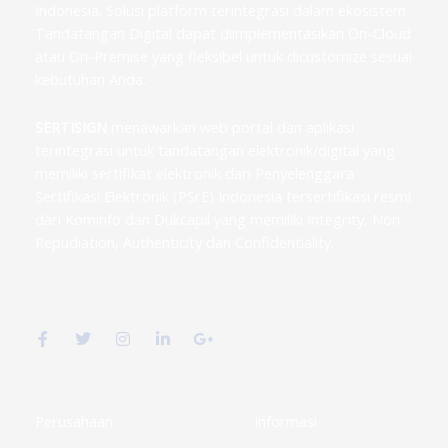
Indonesia. Solusi platform terintegrasi dalam ekosistem
Tandatangan Digital dapat diimplementasikan On-Cloud
atau On-Premise yang fleksibel untuk dicustomize sesuai
kebutuhan Anda.
SERTISIGN
menawarkan web portal dan aplikasi
terintegrasi untuk tandatangan elektronik/digital yang
memiliki sertifikat elektronik dari Penyelenggara
Sertifikasi Elektronik (PSrE) Indonesia tersertifikasi resmi
dari Kominfo dan Dukcapil yang memiliki Integrity, Non
Repudiation, Authenticity dan Confidentiality.
F
T
I
L
G
a
w
n
i
o
c
i
s
n
o
e
t
t
k
g
b
t
a
e
l
o
e
g
d
e
o
r
r
i
-
k
a
n
p
Perusahaan
Informasi
-
m
-
l