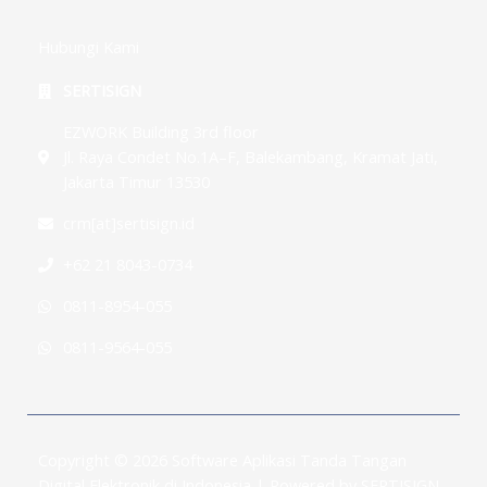
Hubungi Kami
SERTISIGN
EZWORK Building 3rd floor
Jl. Raya Condet No.1A–F, Balekambang, Kramat Jati,
Jakarta Timur 13530
crm[at]sertisign.id
+62 21 8043-0734
0811-8954-055
0811-9564-055
Copyright © 2026 Software Aplikasi Tanda Tangan
Digital Elektronik di Indonesia | Powered by SERTISIGN