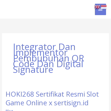
Skip
MAI
to
content
MEN
Integrator Dan
Implementor
Pembubuhan QR
Code Dan Digital
Signature
HOKI268 Sertifikat Resmi Slot
HOKI268
Sertifikat
Game Online x sertisign.id
Resmi
Slot
Blog