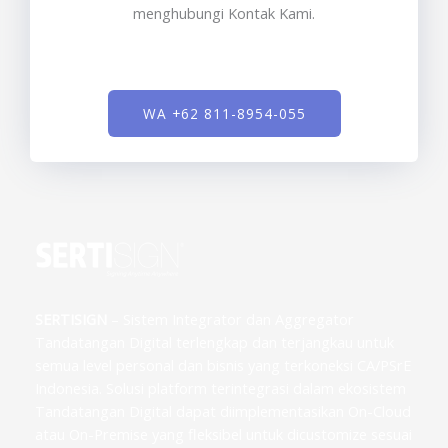
menghubungi Kontak Kami.
WA +62 811-8954-055
SERTISIGN
– Sistem Integrator dan Aggregator
Tandatangan Digital terlengkap dan terjangkau untuk
semua level personal dan bisnis yang terkoneksi CA/PSrE
Indonesia. Solusi platform terintegrasi dalam ekosistem
Tandatangan Digital dapat diimplementasikan On-Cloud
atau On-Premise yang fleksibel untuk dicustomize sesuai