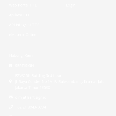
Web Portal TTE
Login
Aplikasi TTE
API Integrasi TTE
eMeterai Online
Hubungi Kami
SERTISIGN
EZWORK Building 3rd floor
Jl. Raya Condet No.1A–F, Balekambang, Kramat Jati,
Jakarta Timur 13530
crm[at]sertisign.id
+62 21 8043-0734