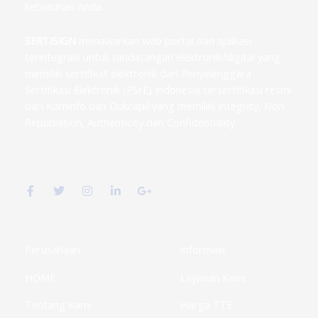
kebutuhan Anda.
SERTISIGN
menawarkan web portal dan aplikasi
terintegrasi untuk tandatangan elektronik/digital yang
memiliki sertifikat elektronik dari Penyelenggara
Sertifikasi Elektronik (PSrE) Indonesia tersertifikasi resmi
dari Kominfo dan Dukcapil yang memiliki Integrity, Non
Repudiation, Authenticity dan Confidentiality.
F
T
I
L
G
a
w
n
i
o
c
i
s
n
o
e
t
t
k
g
b
t
a
e
l
o
e
g
d
e
o
r
r
i
-
k
a
n
p
Perusahaan
Informasi
-
m
-
l
f
i
u
HOME
Layanan Kami
n
s
-
g
Tentang Kami
Harga TTE