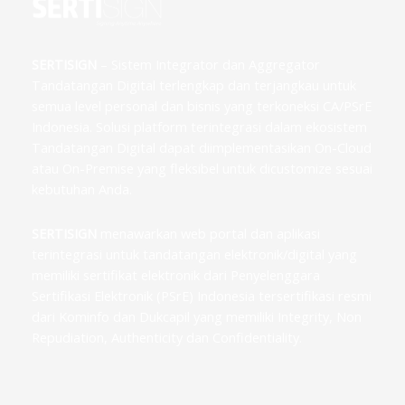
SERTISIGN
– Sistem Integrator dan Aggregator
Tandatangan Digital terlengkap dan terjangkau untuk
semua level personal dan bisnis yang terkoneksi CA/PSrE
Indonesia. Solusi platform terintegrasi dalam ekosistem
Tandatangan Digital dapat diimplementasikan On-Cloud
atau On-Premise yang fleksibel untuk dicustomize sesuai
kebutuhan Anda.
SERTISIGN
menawarkan web portal dan aplikasi
terintegrasi untuk tandatangan elektronik/digital yang
memiliki sertifikat elektronik dari Penyelenggara
Sertifikasi Elektronik (PSrE) Indonesia tersertifikasi resmi
dari Kominfo dan Dukcapil yang memiliki Integrity, Non
Repudiation, Authenticity dan Confidentiality.
F
T
I
L
G