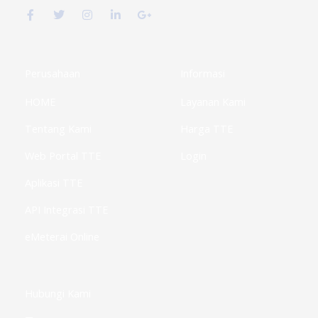
a
w
n
i
o
c
i
s
n
o
e
t
t
k
g
b
t
a
e
l
o
e
g
d
e
o
r
r
i
-
k
a
n
p
Perusahaan
Informasi
-
m
-
l
f
i
u
HOME
Layanan Kami
n
s
-
g
Tentang Kami
Harga TTE
Web Portal TTE
Login
Aplikasi TTE
API Integrasi TTE
eMeterai Online
Hubungi Kami