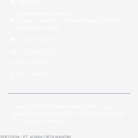
SERTISIGN
EZWORK Building 3rd floor
Jl. Raya Condet No.1A–F, Balekambang, Kramat Jati,
Jakarta Timur 13530
crm[at]sertisign.id
+62 21 8043-0734
0811-8954-055
0811-9564-055
Copyright © 2026 Software Aplikasi Tanda Tangan
Digital Elektronik di Indonesia | Powered by SERTISIGN
- PT. Agara Cipta Mandiri
SERTISIGN - PT. AGARA CIPTA MANDIRI