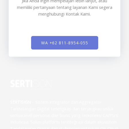
Jika Anda ingin mempelajari lebih lanjut, atau
memiliki pertanyaan tentang layanan Kami segera
menghubungi Kontak Kami.
WA +62 811-8954-055
SERTISIGN
– Sistem Integrator dan Aggregator
Tandatangan Digital terlengkap dan terjangkau untuk
semua level personal dan bisnis yang terkoneksi CA/PSrE
Indonesia. Solusi platform terintegrasi dalam ekosistem
Tandatangan Digital dapat diimplementasikan On-Cloud