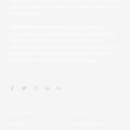
atau On-Premise yang fleksibel untuk dicustomize sesuai
kebutuhan Anda.
SERTISIGN
menawarkan web portal dan aplikasi
terintegrasi untuk tandatangan elektronik/digital yang
memiliki sertifikat elektronik dari Penyelenggara
Sertifikasi Elektronik (PSrE) Indonesia tersertifikasi resmi
dari Kominfo dan Dukcapil yang memiliki Integrity, Non
Repudiation, Authenticity dan Confidentiality.
F
T
I
L
G
a
w
n
i
o
c
i
s
n
o
e
t
t
k
g
b
t
a
e
l
o
e
g
d
e
o
r
r
i
-
k
a
n
p
Perusahaan
Informasi
-
m
-
l
f
i
u
HOME
Layanan Kami
n
s
-