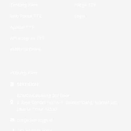
g
Tentang Kami
Harga TTE
Web Portal TTE
Login
Aplikasi TTE
API Integrasi TTE
eMeterai Online
Hubungi Kami
SERTISIGN
EZWORK Building 3rd floor
Jl. Raya Condet No.1A–F, Balekambang, Kramat Jati,
Jakarta Timur 13530
crm[at]sertisign.id
+62 21 8043-0734