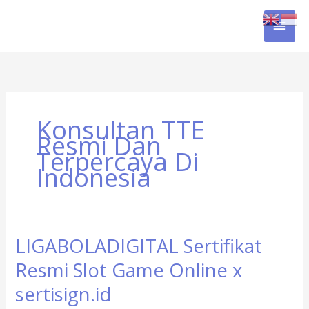
Skip
MAI
to
content
MEN
Konsultan TTE
Resmi Dan
Terpercaya Di
Indonesia
LIGABOLADIGITAL Sertifikat
LIGABOLADIGITAL
Sertifikat
Resmi Slot Game Online x
Resmi
Slot
sertisign.id
Game