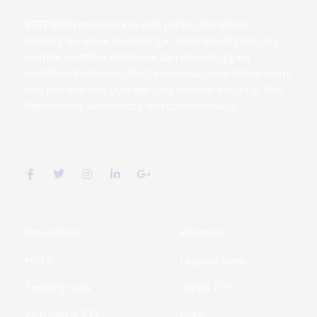
SERTISIGN
menawarkan web portal dan aplikasi
terintegrasi untuk tandatangan elektronik/digital yang
memiliki sertifikat elektronik dari Penyelenggara
Sertifikasi Elektronik (PSrE) Indonesia tersertifikasi resmi
dari Kominfo dan Dukcapil yang memiliki Integrity, Non
Repudiation, Authenticity dan Confidentiality.
F
T
I
L
G
a
w
n
i
o
c
i
s
n
o
e
t
t
k
g
b
t
a
e
l
o
e
g
d
e
o
r
r
i
-
k
a
n
p
Perusahaan
Informasi
-
m
-
l
f
i
u
HOME
Layanan Kami
n
s
-
g
Tentang Kami
Harga TTE
Web Portal TTE
Login