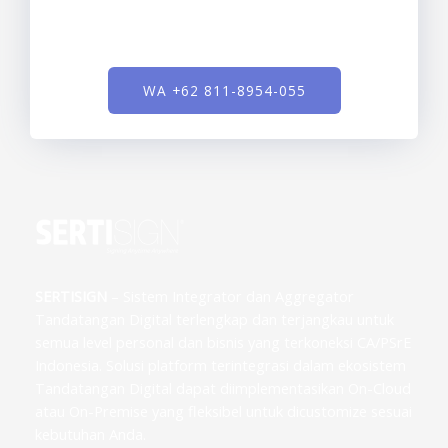
WA +62 811-8954-055
SERTISIGN
– Sistem Integrator dan Aggregator
Tandatangan Digital terlengkap dan terjangkau untuk
semua level personal dan bisnis yang terkoneksi CA/PSrE
Indonesia. Solusi platform terintegrasi dalam ekosistem
Tandatangan Digital dapat diimplementasikan On-Cloud
atau On-Premise yang fleksibel untuk dicustomize sesuai
kebutuhan Anda.