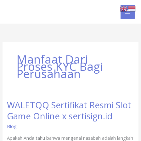
Skip
MAI
to
content
MEN
Manfaat Dari
Proses KYC Bagi
Perusahaan
WALETQQ Sertifikat Resmi Slot
WALETQQ
Sertifikat
Game Online x sertisign.id
Resmi
Slot
Blog
Game
Apakah Anda tahu bahwa mengenal nasabah adalah langkah
Online