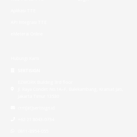
Aplikasi TTE
API Integrasi TTE
eMeterai Online
Hubungi Kami
SERTISIGN
EZWORK Building 3rd floor
Jl. Raya Condet No.1A–F, Balekambang, Kramat Jati,
Jakarta Timur 13530
crm[at]sertisign.id
+62 21 8043-0734
0811-8954-055