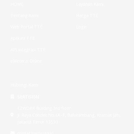
f
i
u
HOME
Layanan Kami
n
s
-
g
Tentang Kami
Harga TTE
Web Portal TTE
Login
Aplikasi TTE
API Integrasi TTE
eMeterai Online
Hubungi Kami
SERTISIGN
EZWORK Building 3rd floor
Jl. Raya Condet No.1A–F, Balekambang, Kramat Jati,
Jakarta Timur 13530
crm[at]sertisign.id