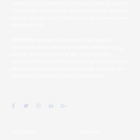
Indonesia. Solusi platform terintegrasi dalam ekosistem
Tandatangan Digital dapat diimplementasikan On-Cloud
atau On-Premise yang fleksibel untuk dicustomize sesuai
kebutuhan Anda.
SERTISIGN
menawarkan web portal dan aplikasi
terintegrasi untuk tandatangan elektronik/digital yang
memiliki sertifikat elektronik dari Penyelenggara
Sertifikasi Elektronik (PSrE) Indonesia tersertifikasi resmi
dari Kominfo dan Dukcapil yang memiliki Integrity, Non
Repudiation, Authenticity dan Confidentiality.
F
T
I
L
G
a
w
n
i
o
c
i
s
n
o
e
t
t
k
g
b
t
a
e
l
o
e
g
d
e
o
r
r
i
-
k
a
n
p
Perusahaan
Informasi
-
m
-
l