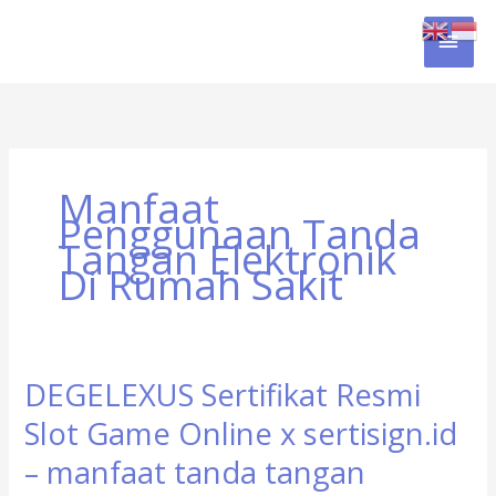
Skip
MAI
to
content
MEN
Manfaat
Penggunaan Tanda
Tangan Elektronik
Di Rumah Sakit
DEGELEXUS Sertifikat Resmi
DEGELEXUS
Sertifikat
Slot Game Online x sertisign.id
Resmi
Slot
– manfaat tanda tangan
Game