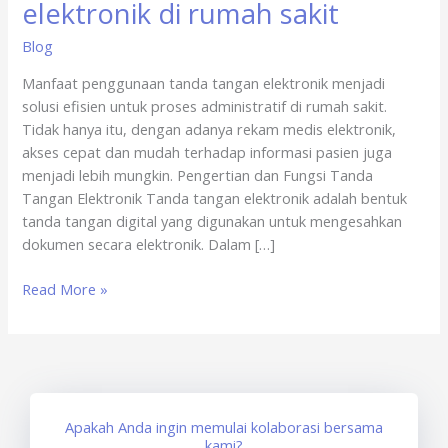
elektronik di rumah sakit
Online
x
Blog
sertisign.id
Manfaat penggunaan tanda tangan elektronik menjadi
–
solusi efisien untuk proses administratif di rumah sakit.
manfaat
Tidak hanya itu, dengan adanya rekam medis elektronik,
tanda
akses cepat dan mudah terhadap informasi pasien juga
tangan
menjadi lebih mungkin. Pengertian dan Fungsi Tanda
elektronik
Tangan Elektronik Tanda tangan elektronik adalah bentuk
di
tanda tangan digital yang digunakan untuk mengesahkan
rumah
dokumen secara elektronik. Dalam […]
sakit
Read More »
Apakah Anda ingin memulai kolaborasi bersama
kami?