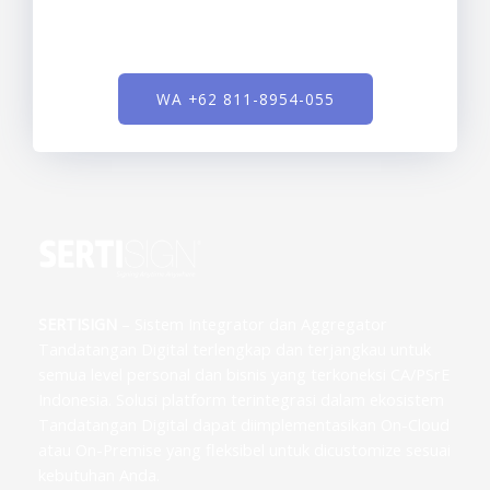
WA +62 811-8954-055
SERTISIGN
– Sistem Integrator dan Aggregator
Tandatangan Digital terlengkap dan terjangkau untuk
semua level personal dan bisnis yang terkoneksi CA/PSrE
Indonesia. Solusi platform terintegrasi dalam ekosistem
Tandatangan Digital dapat diimplementasikan On-Cloud
atau On-Premise yang fleksibel untuk dicustomize sesuai
kebutuhan Anda.