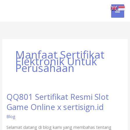
Skip
MAI
to
content
MEN
Manfaat Sertifikat
Elektronik Untuk
Perusahaan
QQ801 Sertifikat Resmi Slot
QQ801
Sertifikat
Game Online x sertisign.id
Resmi
Slot
Blog
Game
Selamat datang di blog kami yang membahas tentang
Online