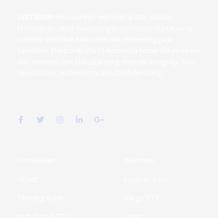
SERTISIGN
menawarkan web portal dan aplikasi
terintegrasi untuk tandatangan elektronik/digital yang
memiliki sertifikat elektronik dari Penyelenggara
Sertifikasi Elektronik (PSrE) Indonesia tersertifikasi resmi
dari Kominfo dan Dukcapil yang memiliki Integrity, Non
Repudiation, Authenticity dan Confidentiality.
F
T
I
L
G
a
w
n
i
o
c
i
s
n
o
e
t
t
k
g
b
t
a
e
l
o
e
g
d
e
o
r
r
i
-
k
a
n
p
Perusahaan
Informasi
-
m
-
l
f
i
u
HOME
Layanan Kami
n
s
-
g
Tentang Kami
Harga TTE
Web Portal TTE
Login