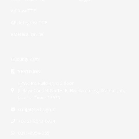
Aplikasi TTE
API Integrasi TTE
eMeterai Online
Hubungi Kami
SERTISIGN
EZWORK Building 3rd floor
Jl. Raya Condet No.1A–F, Balekambang, Kramat Jati,
Jakarta Timur 13530
crm[at]sertisign.id
+62 21 8043-0734
0811-8954-055