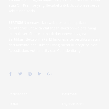
atau On-Premise yang fleksibel untuk dicustomize sesuai
kebutuhan Anda.
SERTISIGN
menawarkan web portal dan aplikasi
terintegrasi untuk tandatangan elektronik/digital yang
memiliki sertifikat elektronik dari Penyelenggara
Sertifikasi Elektronik (PSrE) Indonesia tersertifikasi resmi
dari Kominfo dan Dukcapil yang memiliki Integrity, Non
Repudiation, Authenticity dan Confidentiality.
F
T
I
L
G
a
w
n
i
o
c
i
s
n
o
e
t
t
k
g
b
t
a
e
l
o
e
g
d
e
o
r
r
i
-
k
a
n
p
Perusahaan
Informasi
-
m
-
l
f
i
u
HOME
Layanan Kami
n
s
-