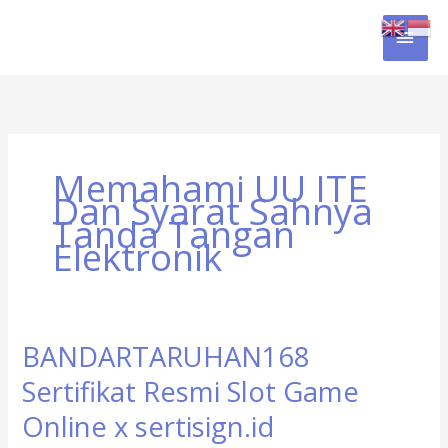
Skip
MAI
to
content
MEN
Memahami UU ITE
Dan Syarat Sahnya
Tanda Tangan
Elektronik
BANDARTARUHAN168
BANDARTARUHAN168
Sertifikat
Sertifikat Resmi Slot Game
Resmi
Slot
Online x sertisign.id
Game