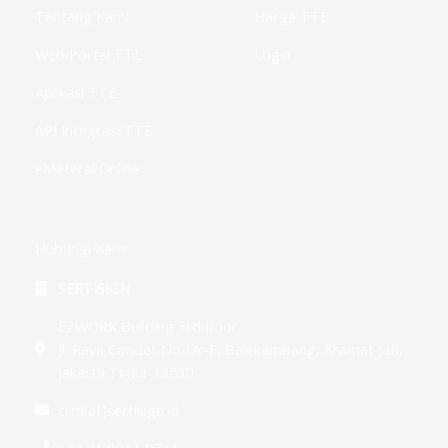
g
Tentang Kami
Harga TTE
Web Portal TTE
Login
Aplikasi TTE
API Integrasi TTE
eMeterai Online
Hubungi Kami
SERTISIGN
EZWORK Building 3rd floor
Jl. Raya Condet No.1A–F, Balekambang, Kramat Jati,
Jakarta Timur 13530
crm[at]sertisign.id
+62 21 8043-0734