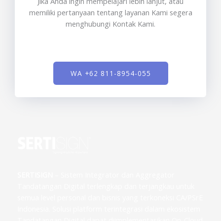
Jika Anda ingin mempelajari lebih lanjut, atau
memiliki pertanyaan tentang layanan Kami segera
menghubungi Kontak Kami.
WA +62 811-8954-055
SERTISIGN
– Sistem Integrator dan Aggregator
Tandatangan Digital terlengkap dan terjangkau untuk
semua level personal dan bisnis yang terkoneksi CA/PSrE
Indonesia. Solusi platform terintegrasi dalam ekosistem
Tandatangan Digital dapat diimplementasikan On-Cloud