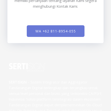
memiliki pertanyaan tentang layanan Kami segera
menghubungi Kontak Kami.
WA +62 811-8954-055
SERTISIGN
– Sistem Integrator dan Aggregator
Tandatangan Digital terlengkap dan terjangkau untuk
semua level personal dan bisnis yang terkoneksi CA/PSrE
Indonesia. Solusi platform terintegrasi dalam ekosistem
Tandatangan Digital dapat diimplementasikan On-Cloud
atau On-Premise yang fleksibel untuk dicustomize sesuai