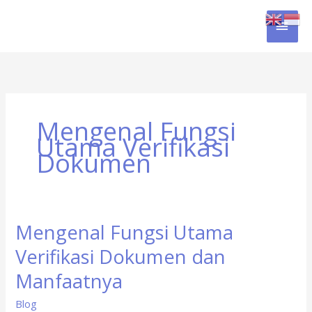
Skip
MAI
to
content
MEN
Mengenal Fungsi
Utama Verifikasi
Dokumen
Mengenal Fungsi Utama
Mengenal
Fungsi
Verifikasi Dokumen dan
Utama
Verifikasi
Manfaatnya
Dokumen
Blog
dan