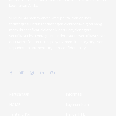
kebutuhan Anda.
SERTISIGN
menawarkan web portal dan aplikasi
terintegrasi untuk tandatangan elektronik/digital yang
memiliki sertifikat elektronik dari Penyelenggara
Sertifikasi Elektronik (PSrE) Indonesia tersertifikasi resmi
dari Kominfo dan Dukcapil yang memiliki Integrity, Non
Repudiation, Authenticity dan Confidentiality.
F
T
I
L
G
a
w
n
i
o
c
i
s
n
o
e
t
t
k
g
b
t
a
e
l
o
e
g
d
e
o
r
r
i
-
k
a
n
p
Perusahaan
Informasi
-
m
-
l
f
i
u
HOME
Layanan Kami
n
s
-
g
Tentang Kami
Harga TTE