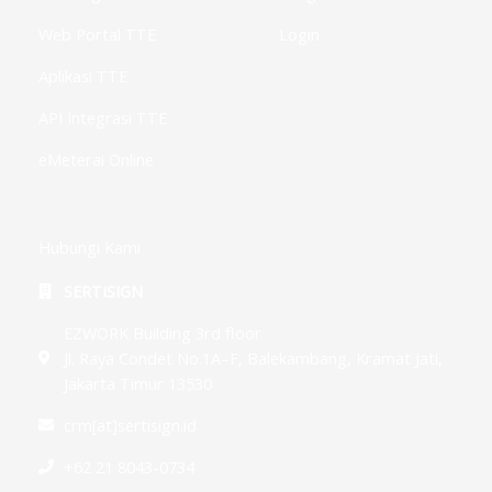
Web Portal TTE
Login
Aplikasi TTE
API Integrasi TTE
eMeterai Online
Hubungi Kami
SERTISIGN
EZWORK Building 3rd floor
Jl. Raya Condet No.1A–F, Balekambang, Kramat Jati,
Jakarta Timur 13530
crm[at]sertisign.id
+62 21 8043-0734