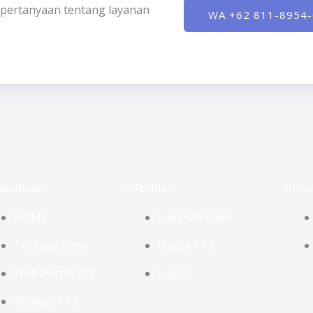
ki pertanyaan tentang layanan
WA +62 811-8954
usahaan
Informasi
Hubu
HOME
Layanan Kami
Tentang Kami
Harga TTE
Web Portal TTE
Login
Aplikasi TTE