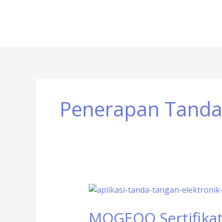
Penerapan Tanda 
MOGEQQ
Sertifikat
MOGEQQ Sertifikat 
Resmi