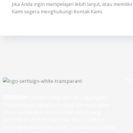
Jika Anda ingin mempelajari lebih lanjut, atau memili
Kami segera menghubungi Kontak Kami.
Per
SERTISIGN
– Sistem Integrator dan Aggregator
Tandatangan Digital terlengkap dan terjangkau
untuk semua level personal dan bisnis yang
terkoneksi CA/PSrE Indonesia. Solusi platform
terintegrasi dalam ekosistem Tandatangan Digital