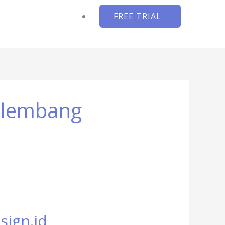
FREE TRIAL
alembang
sign.id