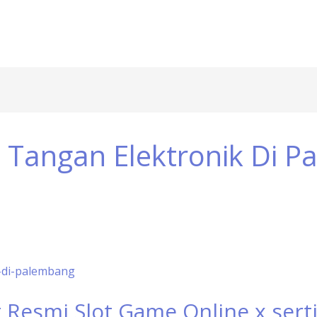
Tangan Elektronik Di P
Resmi Slot Game Online x serti