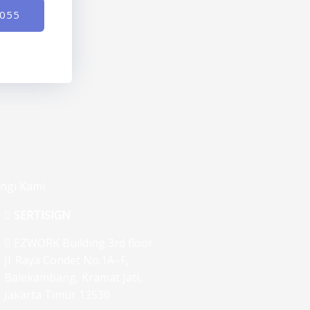
-055
ngi Kami
SERTISIGN
EZWORK Building 3rd floor
Jl. Raya Condet No.1A–F,
Balekambang, Kramat Jati,
Jakarta Timur 13530