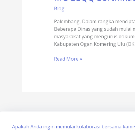
Slot
Blog
Game
Online
Palembang, Dalam rangka mencipta
x
Beberapa Dinas yang sudah mulai 
sertisign.id
masyarakat yang mengurus dokumen d
Kabupaten Ogan Komering Ulu (OKU)
Read More »
Apakah Anda ingin memulai kolaborasi bersama kami