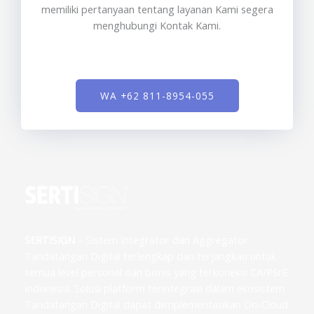
memiliki pertanyaan tentang layanan Kami segera
menghubungi Kontak Kami.
WA +62 811-8954-055
SERTISIGN
– Sistem Integrator dan Aggregator
Tandatangan Digital terlengkap dan terjangkau untuk
semua level personal dan bisnis yang terkoneksi CA/PSrE
Indonesia. Solusi platform terintegrasi dalam ekosistem
Tandatangan Digital dapat diimplementasikan On-Cloud