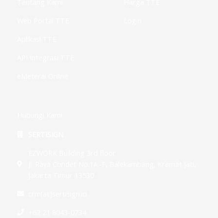
g
Tentang Kami
Harga TTE
Web Portal TTE
Login
Aplikasi TTE
API Integrasi TTE
eMeterai Online
Hubungi Kami
SERTISIGN
EZWORK Building 3rd floor
Jl. Raya Condet No.1A–F, Balekambang, Kramat Jati,
Jakarta Timur 13530
crm[at]sertisign.id
+62 21 8043-0734