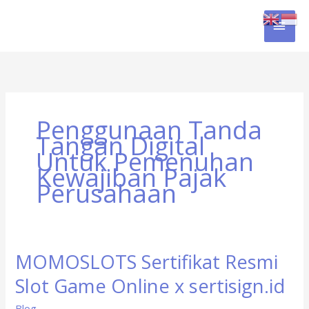
Skip
MAI
to
content
MEN
Penggunaan Tanda
Tangan Digital
Untuk Pemenuhan
Kewajiban Pajak
Perusahaan
MOMOSLOTS Sertifikat Resmi
MOMOSLOTS
Sertifikat
Slot Game Online x sertisign.id
Resmi
Slot
Blog