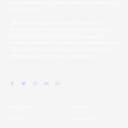
atau On-Premise yang fleksibel untuk dicustomize sesuai
kebutuhan Anda.
SERTISIGN
menawarkan web portal dan aplikasi
terintegrasi untuk tandatangan elektronik/digital yang
memiliki sertifikat elektronik dari Penyelenggara
Sertifikasi Elektronik (PSrE) Indonesia tersertifikasi resmi
dari Kominfo dan Dukcapil yang memiliki Integrity, Non
Repudiation, Authenticity dan Confidentiality.
F
T
I
L
G
a
w
n
i
o
c
i
s
n
o
e
t
t
k
g
b
t
a
e
l
o
e
g
d
e
o
r
r
i
-
k
a
n
p
Perusahaan
Informasi
-
m
-
l
f
i
u
HOME
Layanan Kami
n
s
-