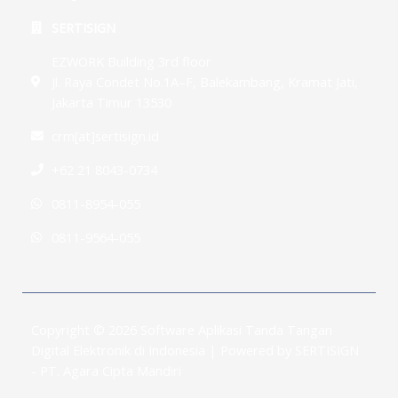
SERTISIGN
EZWORK Building 3rd floor
Jl. Raya Condet No.1A–F, Balekambang, Kramat Jati,
Jakarta Timur 13530
crm[at]sertisign.id
+62 21 8043-0734
0811-8954-055
0811-9564-055
Copyright © 2026 Software Aplikasi Tanda Tangan
Digital Elektronik di Indonesia | Powered by SERTISIGN
- PT. Agara Cipta Mandiri