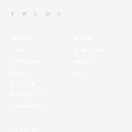
F
T
I
L
G
a
w
n
i
o
c
i
s
n
o
e
t
t
k
g
b
t
a
e
l
o
e
g
d
e
o
r
r
i
-
k
a
n
p
Perusahaan
Informasi
-
m
-
l
f
i
u
HOME
Layanan Kami
n
s
-
g
Tentang Kami
Harga TTE
Web Portal TTE
Login
Aplikasi TTE
API Integrasi TTE
eMeterai Online
Hubungi Kami