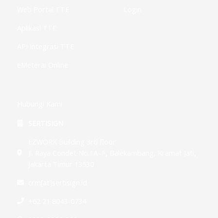
Web Portal TTE
Login
Aplikasi TTE
API Integrasi TTE
eMeterai Online
Hubungi Kami
SERTISIGN
EZWORK Building 3rd floor
Jl. Raya Condet No.1A–F, Balekambang, Kramat Jati,
Jakarta Timur 13530
crm[at]sertisign.id
+62 21 8043-0734