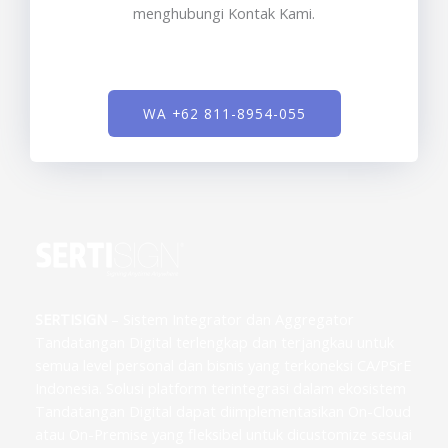
menghubungi Kontak Kami.
WA +62 811-8954-055
SERTISIGN
– Sistem Integrator dan Aggregator
Tandatangan Digital terlengkap dan terjangkau untuk
semua level personal dan bisnis yang terkoneksi CA/PSrE
Indonesia. Solusi platform terintegrasi dalam ekosistem
Tandatangan Digital dapat diimplementasikan On-Cloud
atau On-Premise yang fleksibel untuk dicustomize sesuai