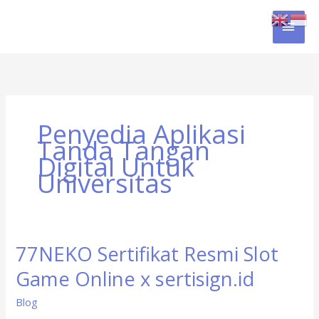
Skip
MAI
to
content
MEN
Penyedia Aplikasi
Tanda Tangan
Digital Untuk
Universitas
77NEKO Sertifikat Resmi Slot
77NEKO
Sertifikat
Game Online x sertisign.id
Resmi
Slot
Blog
Game