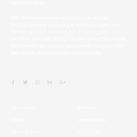
kebutuhan Anda.
SERTISIGN
menawarkan web portal dan aplikasi
terintegrasi untuk tandatangan elektronik/digital yang
memiliki sertifikat elektronik dari Penyelenggara
Sertifikasi Elektronik (PSrE) Indonesia tersertifikasi resmi
dari Kominfo dan Dukcapil yang memiliki Integrity, Non
Repudiation, Authenticity dan Confidentiality.
F
T
I
L
G
a
w
n
i
o
c
i
s
n
o
e
t
t
k
g
b
t
a
e
l
o
e
g
d
e
o
r
r
i
-
k
a
n
p
Perusahaan
Informasi
-
m
-
l
f
i
u
HOME
Layanan Kami
n
s
-
g
Tentang Kami
Harga TTE