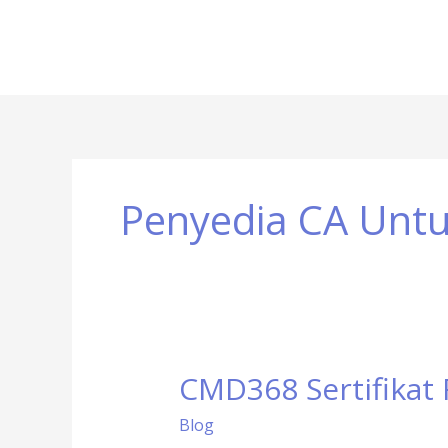
Penyedia CA Untu
CMD368 Sertifikat 
CMD368
Sertifikat
Blog
Resmi