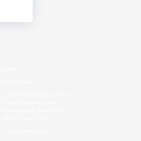
ngi Kami
SERTISIGN
EZWORK Building 3rd floor
Jl. Raya Condet No.1A–F,
Balekambang, Kramat Jati,
Jakarta Timur 13530
crm[at]sertisign.id