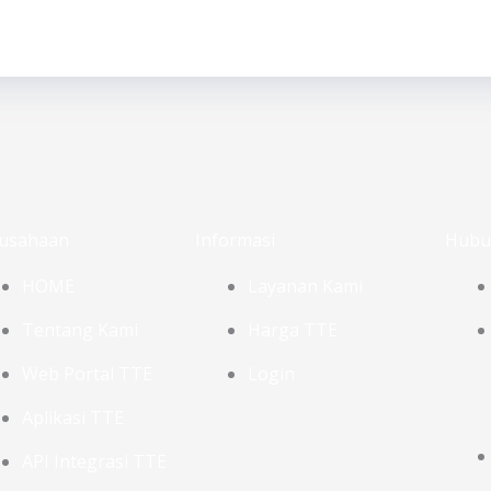
usahaan
Informasi
Hubu
HOME
Layanan Kami
Tentang Kami
Harga TTE
Web Portal TTE
Login
Aplikasi TTE
API Integrasi TTE