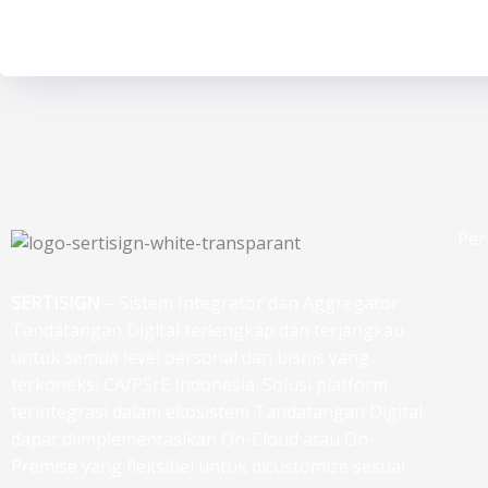
Per
SERTISIGN
– Sistem Integrator dan Aggregator
Tandatangan Digital terlengkap dan terjangkau
untuk semua level personal dan bisnis yang
terkoneksi CA/PSrE Indonesia. Solusi platform
terintegrasi dalam ekosistem Tandatangan Digital
dapat diimplementasikan On-Cloud atau On-
Premise yang fleksibel untuk dicustomize sesuai