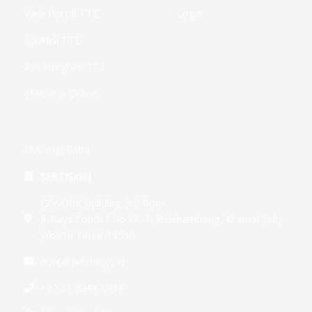
Web Portal TTE
Login
Aplikasi TTE
API Integrasi TTE
eMeterai Online
Hubungi Kami
SERTISIGN
EZWORK Building 3rd floor
Jl. Raya Condet No.1A–F, Balekambang, Kramat Jati,
Jakarta Timur 13530
crm[at]sertisign.id
+62 21 8043-0734