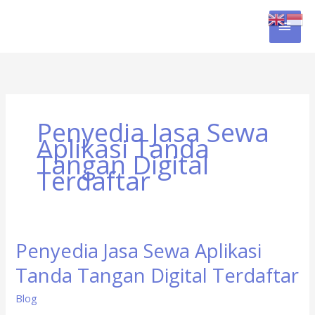
Skip
MAI
to
content
MEN
Penyedia Jasa Sewa
Aplikasi Tanda
Tangan Digital
Terdaftar
Penyedia Jasa Sewa Aplikasi
Penyedia
Jasa
Tanda Tangan Digital Terdaftar
Sewa
Aplikasi
Blog
Tanda