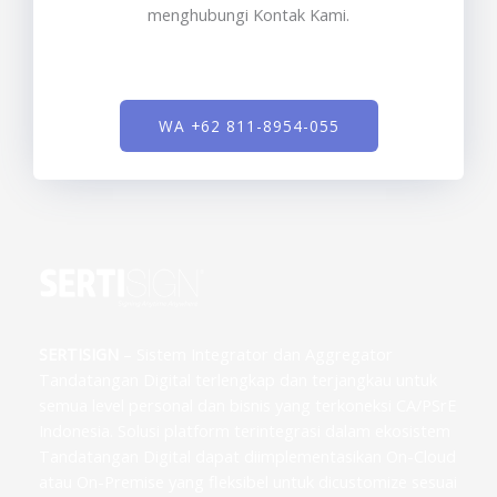
menghubungi Kontak Kami.
WA +62 811-8954-055
SERTISIGN
– Sistem Integrator dan Aggregator
Tandatangan Digital terlengkap dan terjangkau untuk
semua level personal dan bisnis yang terkoneksi CA/PSrE
Indonesia. Solusi platform terintegrasi dalam ekosistem
Tandatangan Digital dapat diimplementasikan On-Cloud
atau On-Premise yang fleksibel untuk dicustomize sesuai