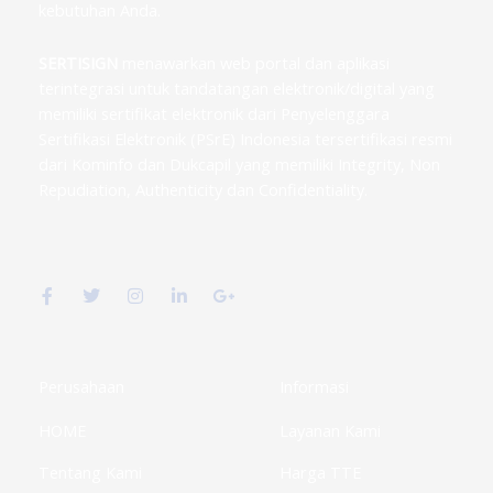
kebutuhan Anda.
SERTISIGN
menawarkan web portal dan aplikasi
terintegrasi untuk tandatangan elektronik/digital yang
memiliki sertifikat elektronik dari Penyelenggara
Sertifikasi Elektronik (PSrE) Indonesia tersertifikasi resmi
dari Kominfo dan Dukcapil yang memiliki Integrity, Non
Repudiation, Authenticity dan Confidentiality.
F
T
I
L
G
a
w
n
i
o
c
i
s
n
o
e
t
t
k
g
b
t
a
e
l
o
e
g
d
e
o
r
r
i
-
k
a
n
p
Perusahaan
Informasi
-
m
-
l
f
i
u
HOME
Layanan Kami
n
s
-
g
Tentang Kami
Harga TTE