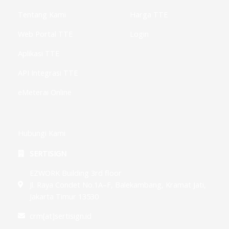
-
g
Tentang Kami
Harga TTE
Web Portal TTE
Login
Aplikasi TTE
API Integrasi TTE
eMeterai Online
Hubungi Kami
SERTISIGN
EZWORK Building 3rd floor
Jl. Raya Condet No.1A–F, Balekambang, Kramat Jati,
Jakarta Timur 13530
crm[at]sertisign.id