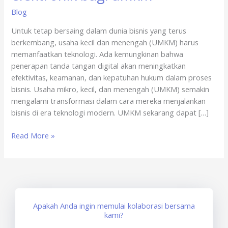
x
Blog
sertisign.id
Untuk tetap bersaing dalam dunia bisnis yang terus
–
berkembang, usaha kecil dan menengah (UMKM) harus
penyedia
memanfaatkan teknologi. Ada kemungkinan bahwa
tanda
penerapan tanda tangan digital akan meningkatkan
tangan
efektivitas, keamanan, dan kepatuhan hukum dalam proses
elektronik
bisnis. Usaha mikro, kecil, dan menengah (UMKM) semakin
bagi
mengalami transformasi dalam cara mereka menjalankan
umkm
bisnis di era teknologi modern. UMKM sekarang dapat […]
Read More »
Apakah Anda ingin memulai kolaborasi bersama
kami?