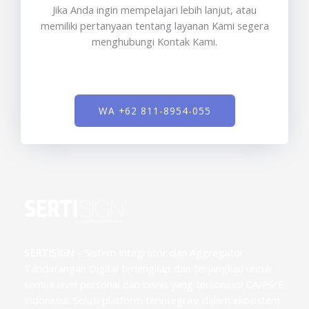
Jika Anda ingin mempelajari lebih lanjut, atau
memiliki pertanyaan tentang layanan Kami segera
menghubungi Kontak Kami.
WA +62 811-8954-055
SERTISIGN
– Sistem Integrator dan Aggregator
Tandatangan Digital terlengkap dan terjangkau untuk
semua level personal dan bisnis yang terkoneksi CA/PSrE
Indonesia. Solusi platform terintegrasi dalam ekosistem