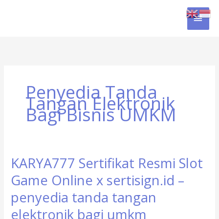
Skip
MAI
to
content
MEN
Penyedia Tanda
Tangan Elektronik
Bagi Bisnis UMKM
KARYA777 Sertifikat Resmi Slot
KARYA777
Sertifikat
Game Online x sertisign.id –
Resmi
Slot
penyedia tanda tangan
Game
elektronik bagi umkm
Online