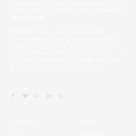
Tandatangan Digital dapat diimplementasikan On-Cloud
atau On-Premise yang fleksibel untuk dicustomize sesuai
kebutuhan Anda.
SERTISIGN
menawarkan web portal dan aplikasi
terintegrasi untuk tandatangan elektronik/digital yang
memiliki sertifikat elektronik dari Penyelenggara
Sertifikasi Elektronik (PSrE) Indonesia tersertifikasi resmi
dari Kominfo dan Dukcapil yang memiliki Integrity, Non
Repudiation, Authenticity dan Confidentiality.
F
T
I
L
G
a
w
n
i
o
c
i
s
n
o
e
t
t
k
g
b
t
a
e
l
o
e
g
d
e
o
r
r
i
-
k
a
n
p
Perusahaan
Informasi
-
m
-
l
f
i
u
HOME
Layanan Kami
n
s