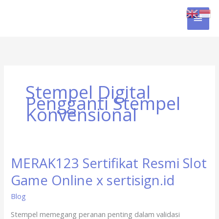
Skip
MAI
to
content
MEN
Stempel Digital
Pengganti Stempel
Konvensional
MERAK123 Sertifikat Resmi Slot
MERAK123
Sertifikat
Game Online x sertisign.id
Resmi
Slot
Blog
Game
Stempel memegang peranan penting dalam validasi
Online