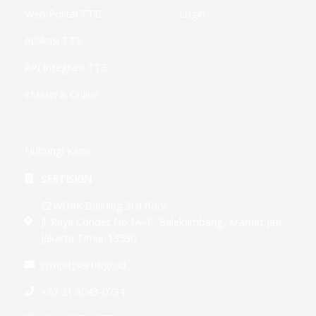
Web Portal TTE
Login
Aplikasi TTE
API Integrasi TTE
eMeterai Online
Hubungi Kami
SERTISIGN
EZWORK Building 3rd floor
Jl. Raya Condet No.1A–F, Balekambang, Kramat Jati,
Jakarta Timur 13530
crm[at]sertisign.id
+62 21 8043-0734