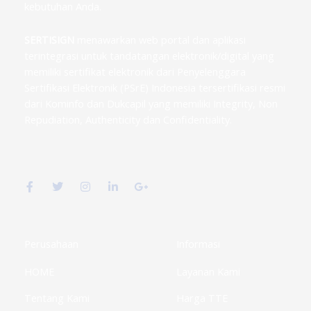
kebutuhan Anda.
SERTISIGN
menawarkan web portal dan aplikasi
terintegrasi untuk tandatangan elektronik/digital yang
memiliki sertifikat elektronik dari Penyelenggara
Sertifikasi Elektronik (PSrE) Indonesia tersertifikasi resmi
dari Kominfo dan Dukcapil yang memiliki Integrity, Non
Repudiation, Authenticity dan Confidentiality.
F
T
I
L
G
a
w
n
i
o
c
i
s
n
o
e
t
t
k
g
b
t
a
e
l
o
e
g
d
e
o
r
r
i
-
k
a
n
p
Perusahaan
Informasi
-
m
-
l
f
i
u
HOME
Layanan Kami
n
s
-
g
Tentang Kami
Harga TTE