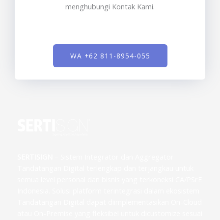
menghubungi Kontak Kami.
WA +62 811-8954-055
SERTISIGN
– Sistem Integrator dan Aggregator
Tandatangan Digital terlengkap dan terjangkau untuk
semua level personal dan bisnis yang terkoneksi CA/PSrE
Indonesia. Solusi platform terintegrasi dalam ekosistem
Tandatangan Digital dapat diimplementasikan On-Cloud
atau On-Premise yang fleksibel untuk dicustomize sesuai