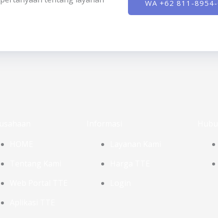
WA +62 811-8954
usahaan
Informasi
Hubu
HOME
Layanan Kami
Tentang Kami
Harga TTE
Web Portal TTE
Login
Aplikasi TTE