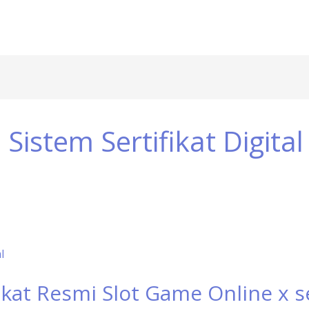
istem Sertifikat Digital
at Resmi Slot Game Online x se