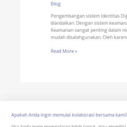
Blog
Game
Online
Pengembangan sistem Identitas Dig
x
diandalkan. Dengan sistem keamanan
sertisign.id
Keamanan sangat penting dalam meng
mudah disalahgunakan. Oleh karen
Read More »
Apakah Anda ingin memulai kolaborasi bersama kami
Jika Anda ingin mempelajari lebih lanjut, atau memili