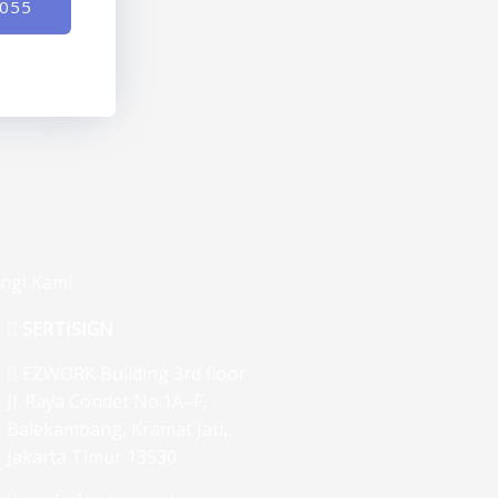
-055
ngi Kami
SERTISIGN
EZWORK Building 3rd floor
Jl. Raya Condet No.1A–F,
Balekambang, Kramat Jati,
Jakarta Timur 13530