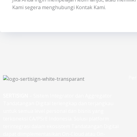
Kami segera menghubungi Kontak Kami.
Per
SERTISIGN
– Sistem Integrator dan Aggregator
Tandatangan Digital terlengkap dan terjangkau
untuk semua level personal dan bisnis yang
terkoneksi CA/PSrE Indonesia. Solusi platform
terintegrasi dalam ekosistem Tandatangan Digital
dapat diimplementasikan On-Cloud atau On-