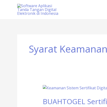
Skip
to
content
Syarat Keamanan S
BUAHTOGEL
Sertifikat
BUAHTOGEL Sertifik
Resmi
Slot