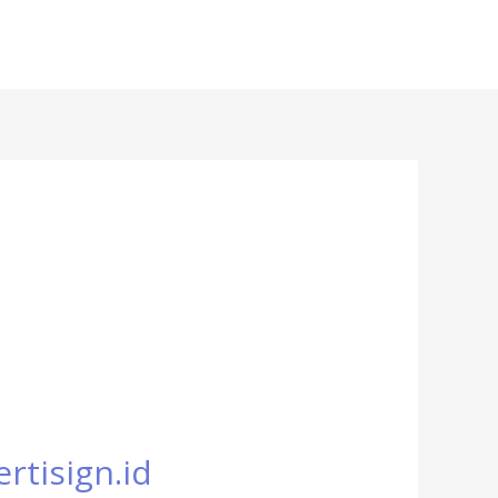
rtisign.id