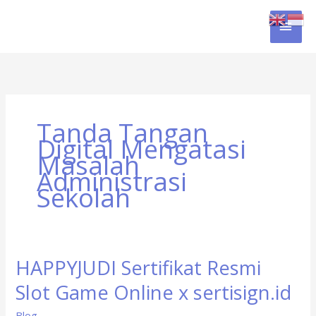
Skip
MAI
to
content
MEN
Tanda Tangan
Digital Mengatasi
Masalah
Administrasi
Sekolah
HAPPYJUDI Sertifikat Resmi
HAPPYJUDI
Sertifikat
Slot Game Online x sertisign.id
Resmi
Slot
Blog