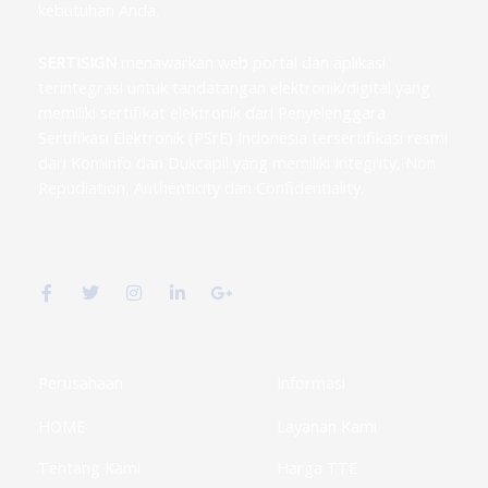
kebutuhan Anda.
SERTISIGN
menawarkan web portal dan aplikasi
terintegrasi untuk tandatangan elektronik/digital yang
memiliki sertifikat elektronik dari Penyelenggara
Sertifikasi Elektronik (PSrE) Indonesia tersertifikasi resmi
dari Kominfo dan Dukcapil yang memiliki Integrity, Non
Repudiation, Authenticity dan Confidentiality.
F
T
I
L
G
a
w
n
i
o
c
i
s
n
o
e
t
t
k
g
b
t
a
e
l
o
e
g
d
e
o
r
r
i
-
k
a
n
p
Perusahaan
Informasi
-
m
-
l
f
i
u
HOME
Layanan Kami
n
s
-
g
Tentang Kami
Harga TTE