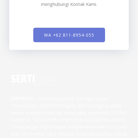
menghubungi Kontak Kami.
WA +62 811-8954-055
SERTISIGN
– Sistem Integrator dan Aggregator
Tandatangan Digital terlengkap dan terjangkau untuk
semua level personal dan bisnis yang terkoneksi CA/PSrE
Indonesia. Solusi platform terintegrasi dalam ekosistem
Tandatangan Digital dapat diimplementasikan On-Cloud
atau On-Premise yang fleksibel untuk dicustomize sesuai