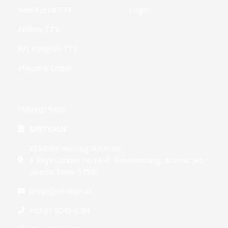
Web Portal TTE
Login
Aplikasi TTE
API Integrasi TTE
eMeterai Online
Hubungi Kami
SERTISIGN
EZWORK Building 3rd floor
Jl. Raya Condet No.1A–F, Balekambang, Kramat Jati,
Jakarta Timur 13530
crm[at]sertisign.id
+62 21 8043-0734