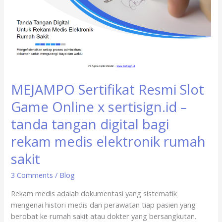
Game
Online
x
sertisign.id
–
tanda
tangan
MEJAMPO Sertifikat Resmi Slot
digital
bagi
Game Online x sertisign.id –
rekam
tanda tangan digital bagi
medis
elektronik
rekam medis elektronik rumah
rumah
sakit
sakit
3 Comments
/
Blog
Rekam medis adalah dokumentasi yang sistematik
mengenai histori medis dan perawatan tiap pasien yang
berobat ke rumah sakit atau dokter yang bersangkutan.