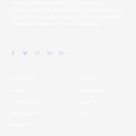
memiliki sertifikat elektronik dari Penyelenggara
Sertifikasi Elektronik (PSrE) Indonesia tersertifikasi resmi
dari Kominfo dan Dukcapil yang memiliki Integrity, Non
Repudiation, Authenticity dan Confidentiality.
F
T
I
L
G
a
w
n
i
o
c
i
s
n
o
e
t
t
k
g
b
t
a
e
l
o
e
g
d
e
o
r
r
i
-
k
a
n
p
Perusahaan
Informasi
-
m
-
l
f
i
u
HOME
Layanan Kami
n
s
-
g
Tentang Kami
Harga TTE
Web Portal TTE
Login
Aplikasi TTE