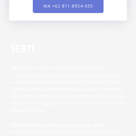
WA +62 811-8954-055
SERTISIGN
– Sistem Integrator dan Aggregator
Tandatangan Digital terlengkap dan terjangkau untuk
semua level personal dan bisnis yang terkoneksi CA/PSrE
Indonesia. Solusi platform terintegrasi dalam ekosistem
Tandatangan Digital dapat diimplementasikan On-Cloud
atau On-Premise yang fleksibel untuk dicustomize sesuai
kebutuhan Anda.
SERTISIGN
menawarkan web portal dan aplikasi
terintegrasi untuk tandatangan elektronik/digital yang