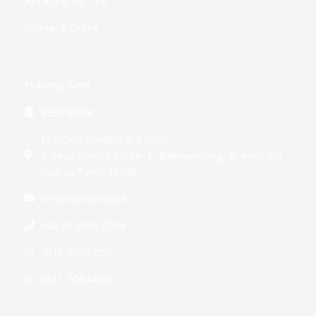
API Integrasi TTE
eMeterai Online
Hubungi Kami
SERTISIGN
EZWORK Building 3rd floor
Jl. Raya Condet No.1A–F, Balekambang, Kramat Jati,
Jakarta Timur 13530
crm[at]sertisign.id
+62 21 8043-0734
0811-8954-055
0811-9564-055