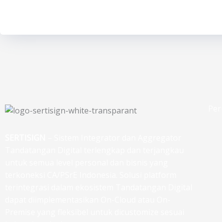
Per
SERTISIGN
– Sistem Integrator dan Aggregator
Tandatangan Digital terlengkap dan terjangkau
untuk semua level personal dan bisnis yang
terkoneksi CA/PSrE Indonesia. Solusi platform
terintegrasi dalam ekosistem Tandatangan Digital
dapat diimplementasikan On-Cloud atau On-
Premise yang fleksibel untuk dicustomize sesuai