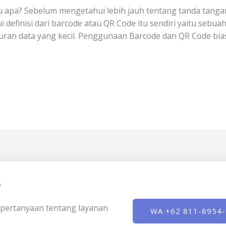
u apa? Sebelum mengetahui lebih jauh tentang tanda tanga
 definisi dari barcode atau QR Code itu sendiri yaitu seb
uran data yang kecil. Penggunaan Barcode dan QR Code bi
?
ki pertanyaan tentang layanan
WA +62 811-8954