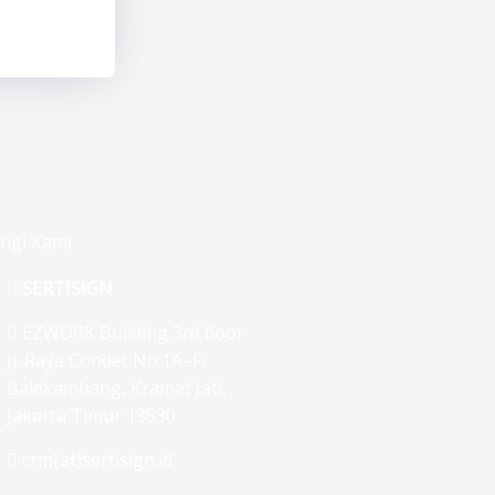
ngi Kami
SERTISIGN
EZWORK Building 3rd floor
Jl. Raya Condet No.1A–F,
Balekambang, Kramat Jati,
Jakarta Timur 13530
crm[at]sertisign.id