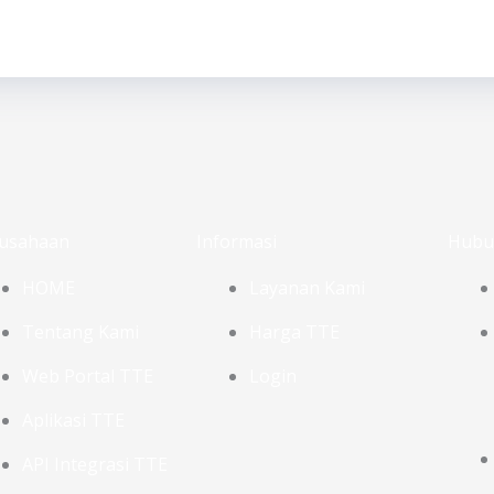
usahaan
Informasi
Hubu
HOME
Layanan Kami
Tentang Kami
Harga TTE
Web Portal TTE
Login
Aplikasi TTE
API Integrasi TTE