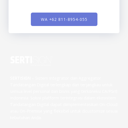
WA +62 811-8954-055
SERTISIGN
– Sistem Integrator dan Aggregator
Tandatangan Digital terlengkap dan terjangkau untuk
semua level personal dan bisnis yang terkoneksi CA/PSrE
Indonesia. Solusi platform terintegrasi dalam ekosistem
Tandatangan Digital dapat diimplementasikan On-Cloud
atau On-Premise yang fleksibel untuk dicustomize sesuai
kebutuhan Anda.