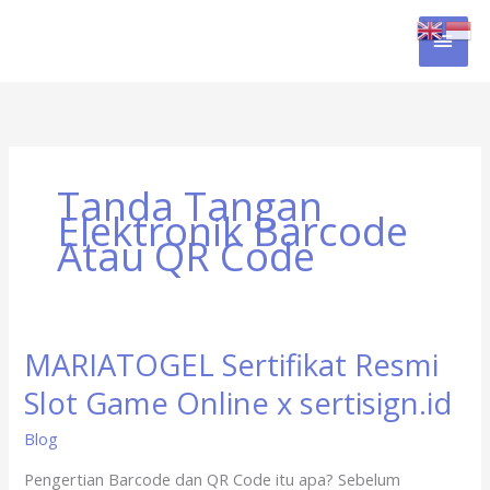
Skip
MAI
to
content
MEN
Tanda Tangan
Elektronik Barcode
Atau QR Code
MARIATOGEL Sertifikat Resmi
MARIATOGEL
Sertifikat
Slot Game Online x sertisign.id
Resmi
Slot
Blog
Game
Pengertian Barcode dan QR Code itu apa? Sebelum
Online