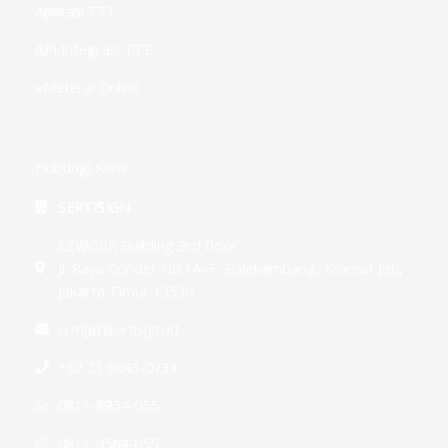
Aplikasi TTE
API Integrasi TTE
eMeterai Online
Hubungi Kami
SERTISIGN
EZWORK Building 3rd floor
Jl. Raya Condet No.1A–F, Balekambang, Kramat Jati,
Jakarta Timur 13530
crm[at]sertisign.id
+62 21 8043-0734
0811-8954-055
0811-9564-055