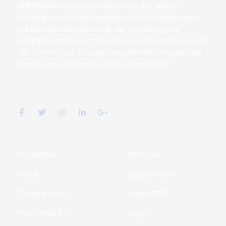
SERTISIGN
menawarkan web portal dan aplikasi
terintegrasi untuk tandatangan elektronik/digital yang
memiliki sertifikat elektronik dari Penyelenggara
Sertifikasi Elektronik (PSrE) Indonesia tersertifikasi resmi
dari Kominfo dan Dukcapil yang memiliki Integrity, Non
Repudiation, Authenticity dan Confidentiality.
F
T
I
L
G
a
w
n
i
o
c
i
s
n
o
e
t
t
k
g
b
t
a
e
l
o
e
g
d
e
o
r
r
i
-
k
a
n
p
Perusahaan
Informasi
-
m
-
l
f
i
u
HOME
Layanan Kami
n
s
-
g
Tentang Kami
Harga TTE
Web Portal TTE
Login