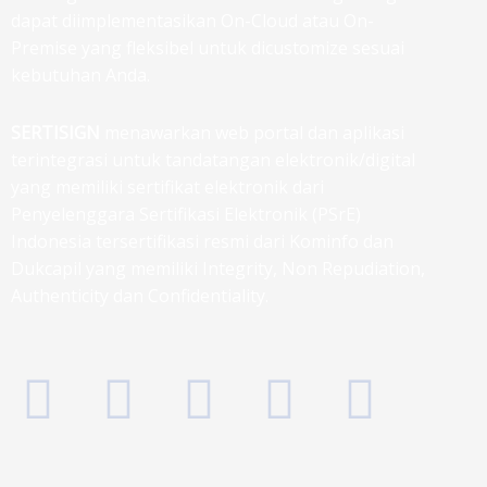
dapat diimplementasikan On-Cloud atau On-
Premise yang fleksibel untuk dicustomize sesuai
kebutuhan Anda.
SERTISIGN
menawarkan web portal dan aplikasi
terintegrasi untuk tandatangan elektronik/digital
yang memiliki sertifikat elektronik dari
Penyelenggara Sertifikasi Elektronik (PSrE)
Indonesia tersertifikasi resmi dari Kominfo dan
Dukcapil yang memiliki Integrity, Non Repudiation,
Authenticity dan Confidentiality.
F
T
I
L
G
a
w
n
i
o