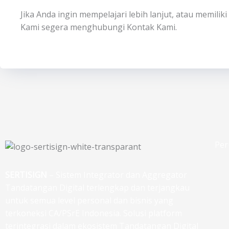
Jika Anda ingin mempelajari lebih lanjut, atau memili
Kami segera menghubungi Kontak Kami.
Per
SERTISIGN
– Sistem Integrator dan Aggregator
Tandatangan Digital terlengkap dan terjangkau
untuk semua level personal dan bisnis yang
terkoneksi CA/PSrE Indonesia. Solusi platform
terintegrasi dalam ekosistem Tandatangan Digital