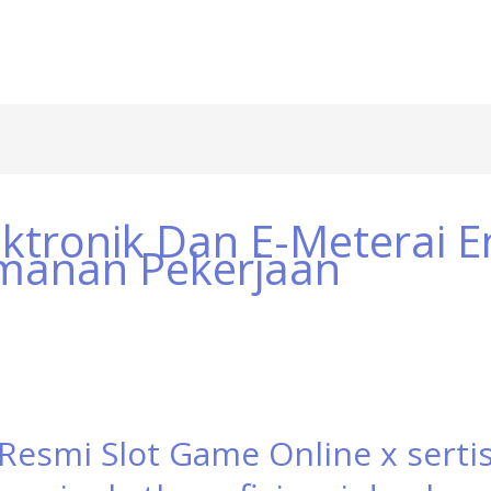
ktronik Dan E-Meterai E
amanan Pekerjaan
 Resmi Slot Game Online x sertis