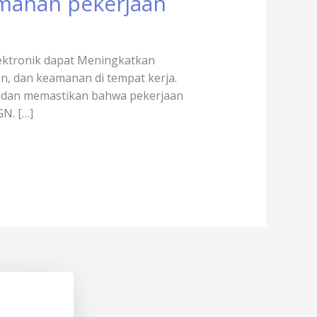
amanan pekerjaan
lektronik dapat Meningkatkan
n, dan keamanan di tempat kerja.
, dan memastikan bahwa pekerjaan
N. […]