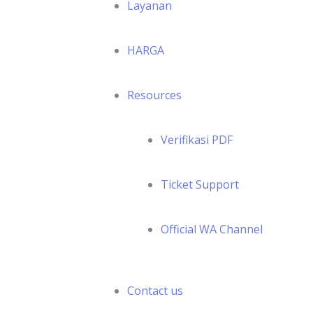
Layanan
HARGA
Resources
Verifikasi PDF
Ticket Support
Official WA Channel
Contact us