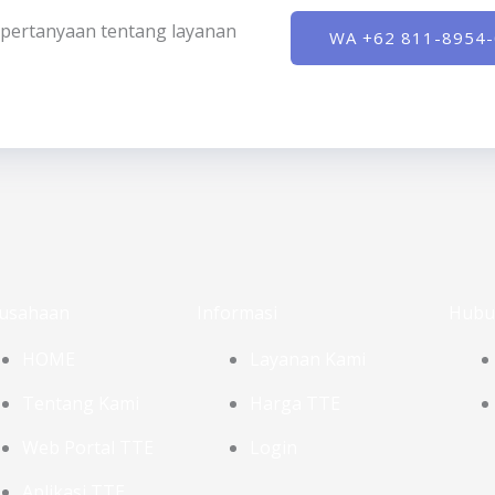
ki pertanyaan tentang layanan
WA +62 811-8954
usahaan
Informasi
Hubu
HOME
Layanan Kami
Tentang Kami
Harga TTE
Web Portal TTE
Login
Aplikasi TTE