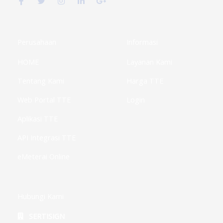
c
i
s
n
o
e
t
t
k
g
b
t
a
e
l
o
e
g
d
e
o
r
r
i
-
k
a
n
p
Perusahaan
Informasi
-
m
-
l
f
i
u
HOME
Layanan Kami
n
s
-
g
Tentang Kami
Harga TTE
Web Portal TTE
Login
Aplikasi TTE
API Integrasi TTE
eMeterai Online
Hubungi Kami
SERTISIGN