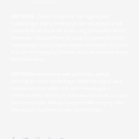
SERTISIGN
– Sistem Integrator dan Aggregator
Tandatangan Digital terlengkap dan terjangkau untuk
semua level personal dan bisnis yang terkoneksi CA/PSrE
Indonesia. Solusi platform terintegrasi dalam ekosistem
Tandatangan Digital dapat diimplementasikan On-Cloud
atau On-Premise yang fleksibel untuk dicustomize sesuai
kebutuhan Anda.
SERTISIGN
menawarkan web portal dan aplikasi
terintegrasi untuk tandatangan elektronik/digital yang
memiliki sertifikat elektronik dari Penyelenggara
Sertifikasi Elektronik (PSrE) Indonesia tersertifikasi resmi
dari Kominfo dan Dukcapil yang memiliki Integrity, Non
Repudiation, Authenticity dan Confidentiality.
F
T
I
L
G
a
w
n
i
o