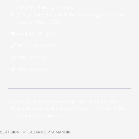
EZWORK Building 3rd floor
Jl. Raya Condet No.1A–F, Balekambang, Kramat Jati,
Jakarta Timur 13530
crm[at]sertisign.id
+62 21 8043-0734
0811-8954-055
0811-9564-055
Copyright © 2026 Software Aplikasi Tanda Tangan
Digital Elektronik di Indonesia | Powered by SERTISIGN
- PT. Agara Cipta Mandiri
SERTISIGN - PT. AGARA CIPTA MANDIRI