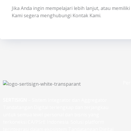
Jika Anda ingin mempelajari lebih lanjut, atau memili
Kami segera menghubungi Kontak Kami.
Per
SERTISIGN
– Sistem Integrator dan Aggregator
Tandatangan Digital terlengkap dan terjangkau
untuk semua level personal dan bisnis yang
terkoneksi CA/PSrE Indonesia. Solusi platform
terintegrasi dalam ekosistem Tandatangan Digital