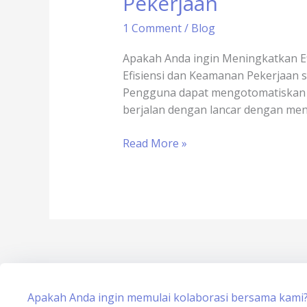
Pekerjaan
Elektronik
Meningkatkan
1 Comment
/
Blog
Efisiensi
dan
Apakah Anda ingin Meningkatkan Ef
Keamanan
Efisiensi dan Keamanan Pekerjaan s
Pekerjaan
Pengguna dapat mengotomatiskan b
berjalan dengan lancar dengan men
Read More »
Apakah Anda ingin memulai kolaborasi bersama kami