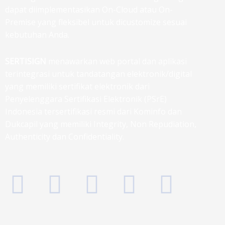
dapat diimplementasikan On-Cloud atau On-
Premise yang fleksibel untuk dicustomize sesuai
kebutuhan Anda.
SERTISIGN
menawarkan web portal dan aplikasi
terintegrasi untuk tandatangan elektronik/digital
yang memiliki sertifikat elektronik dari
Penyelenggara Sertifikasi Elektronik (PSrE)
Indonesia tersertifikasi resmi dari Kominfo dan
Dukcapil yang memiliki Integrity, Non Repudiation,
Authenticity dan Confidentiality.
F
T
I
L
G
a
w
n
i
o