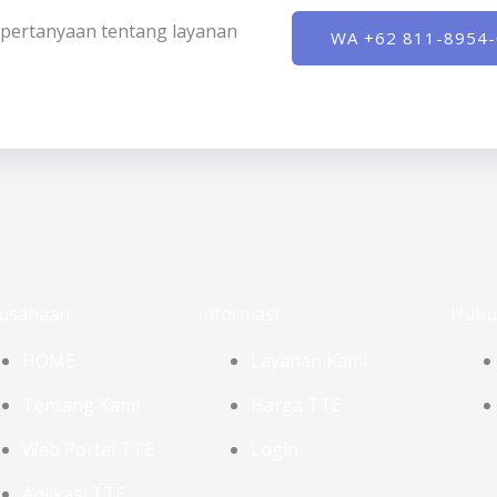
ki pertanyaan tentang layanan
WA +62 811-8954
usahaan
Informasi
Hubu
HOME
Layanan Kami
Tentang Kami
Harga TTE
Web Portal TTE
Login
Aplikasi TTE