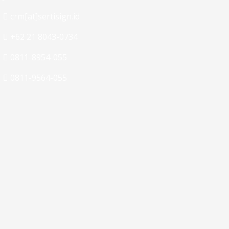
crm[at]sertisign.id
+62 21 8043-0734
0811-8954-055
0811-9564-055