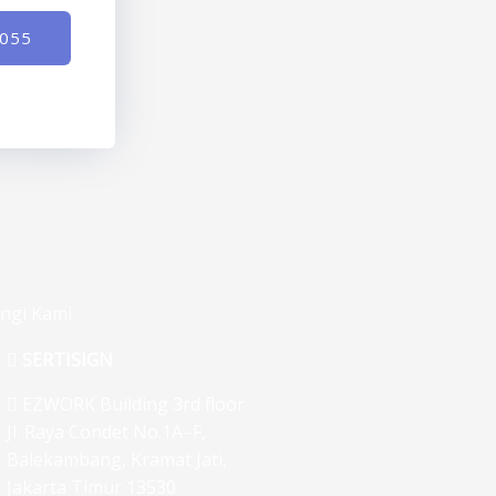
-055
ngi Kami
SERTISIGN
EZWORK Building 3rd floor
Jl. Raya Condet No.1A–F,
Balekambang, Kramat Jati,
Jakarta Timur 13530