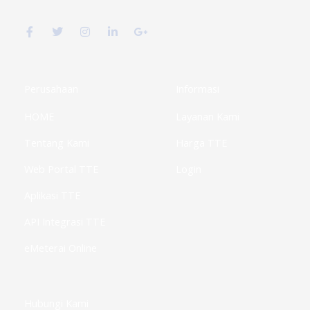
F
T
I
L
G
a
w
n
i
o
c
i
s
n
o
e
t
t
k
g
b
t
a
e
l
o
e
g
d
e
o
r
r
i
-
k
a
n
p
Perusahaan
Informasi
-
m
-
l
f
i
u
HOME
Layanan Kami
n
s
-
g
Tentang Kami
Harga TTE
Web Portal TTE
Login
Aplikasi TTE
API Integrasi TTE
eMeterai Online
Hubungi Kami