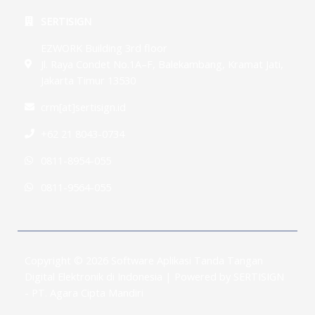
SERTISIGN
EZWORK Building 3rd floor
Jl. Raya Condet No.1A–F, Balekambang, Kramat Jati,
Jakarta Timur 13530
crm[at]sertisign.id
+62 21 8043-0734
0811-8954-055
0811-9564-055
Copyright © 2026 Software Aplikasi Tanda Tangan
Digital Elektronik di Indonesia | Powered by SERTISIGN
- PT. Agara Cipta Mandiri