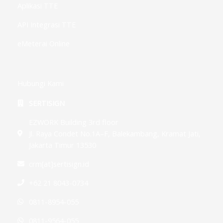
Aplikasi TTE
API Integrasi TTE
eMeterai Online
Hubungi Kami
SERTISIGN
EZWORK Building 3rd floor
Jl. Raya Condet No.1A–F, Balekambang, Kramat Jati,
Jakarta Timur 13530
crm[at]sertisign.id
+62 21 8043-0734
0811-8954-055
0811-9564-055