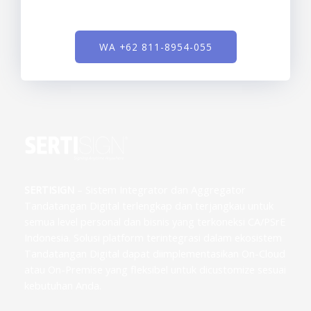
WA +62 811-8954-055
SERTISIGN
– Sistem Integrator dan Aggregator
Tandatangan Digital terlengkap dan terjangkau untuk
semua level personal dan bisnis yang terkoneksi CA/PSrE
Indonesia. Solusi platform terintegrasi dalam ekosistem
Tandatangan Digital dapat diimplementasikan On-Cloud
atau On-Premise yang fleksibel untuk dicustomize sesuai
kebutuhan Anda.