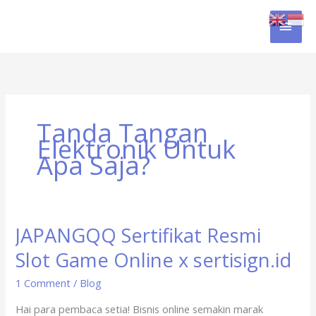
Skip
MAI
to
content
MEN
Tanda Tangan
Elektronik Untuk
Apa Saja?
JAPANGQQ Sertifikat Resmi
JAPANGQQ
Sertifikat
Slot Game Online x sertisign.id
Resmi
Slot
1 Comment
/
Blog
Game
Hai para pembaca setia! Bisnis online semakin marak
Online