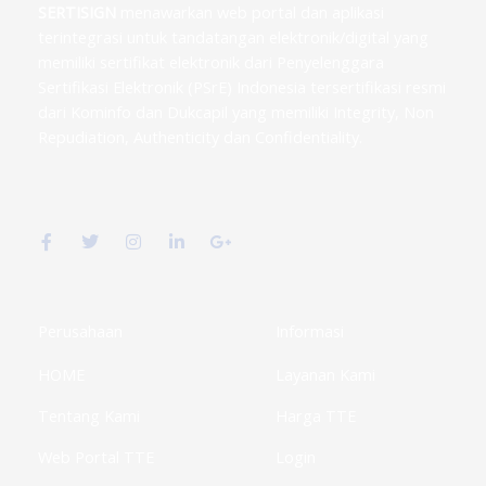
SERTISIGN
menawarkan web portal dan aplikasi
terintegrasi untuk tandatangan elektronik/digital yang
memiliki sertifikat elektronik dari Penyelenggara
Sertifikasi Elektronik (PSrE) Indonesia tersertifikasi resmi
dari Kominfo dan Dukcapil yang memiliki Integrity, Non
Repudiation, Authenticity dan Confidentiality.
F
T
I
L
G
a
w
n
i
o
c
i
s
n
o
e
t
t
k
g
b
t
a
e
l
o
e
g
d
e
o
r
r
i
-
k
a
n
p
Perusahaan
Informasi
-
m
-
l
f
i
u
HOME
Layanan Kami
n
s
-
g
Tentang Kami
Harga TTE
Web Portal TTE
Login