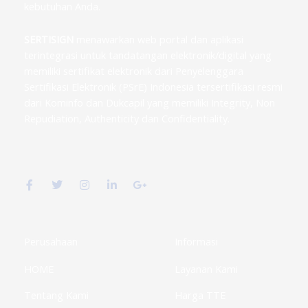
kebutuhan Anda.
SERTISIGN
menawarkan web portal dan aplikasi
terintegrasi untuk tandatangan elektronik/digital yang
memiliki sertifikat elektronik dari Penyelenggara
Sertifikasi Elektronik (PSrE) Indonesia tersertifikasi resmi
dari Kominfo dan Dukcapil yang memiliki Integrity, Non
Repudiation, Authenticity dan Confidentiality.
F
T
I
L
G
a
w
n
i
o
c
i
s
n
o
e
t
t
k
g
b
t
a
e
l
o
e
g
d
e
o
r
r
i
-
k
a
n
p
Perusahaan
Informasi
-
m
-
l
f
i
u
HOME
Layanan Kami
n
s
-
g
Tentang Kami
Harga TTE