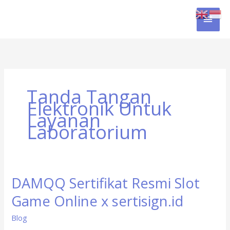
Skip
MAI
to
content
MEN
Tanda Tangan
Elektronik Untuk
Layanan
Laboratorium
DAMQQ Sertifikat Resmi Slot
DAMQQ
Sertifikat
Game Online x sertisign.id
Resmi
Slot
Blog
Game