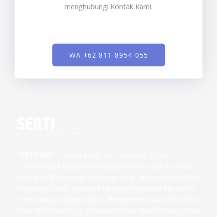
menghubungi Kontak Kami.
WA +62 811-8954-055
SERTISIGN
– Sistem Integrator dan Aggregator
Tandatangan Digital terlengkap dan terjangkau untuk
semua level personal dan bisnis yang terkoneksi CA/PSrE
Indonesia. Solusi platform terintegrasi dalam ekosistem
Tandatangan Digital dapat diimplementasikan On-Cloud
atau On-Premise yang fleksibel untuk dicustomize sesuai