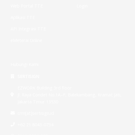
Web Portal TTE
Login
Aplikasi TTE
API Integrasi TTE
eMeterai Online
Hubungi Kami
SERTISIGN
EZWORK Building 3rd floor
Jl. Raya Condet No.1A–F, Balekambang, Kramat Jati,
Jakarta Timur 13530
crm[at]sertisign.id
+62 21 8043-0734