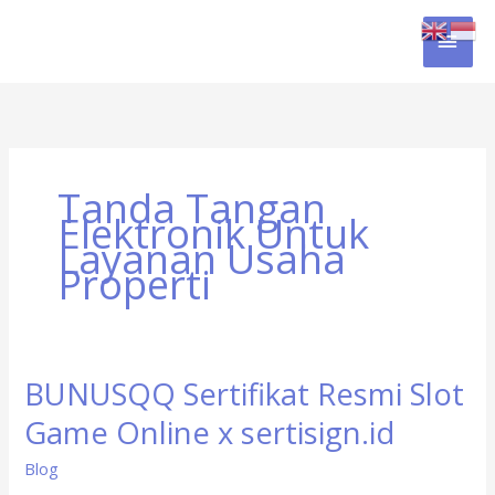
Skip
MAI
to
content
MEN
Tanda Tangan
Elektronik Untuk
Layanan Usaha
Properti
BUNUSQQ Sertifikat Resmi Slot
BUNUSQQ
Sertifikat
Game Online x sertisign.id
Resmi
Slot
Blog
Game