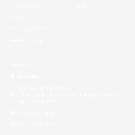
Web Portal TTE
Login
Aplikasi TTE
API Integrasi TTE
eMeterai Online
Hubungi Kami
SERTISIGN
EZWORK Building 3rd floor
Jl. Raya Condet No.1A–F, Balekambang, Kramat Jati,
Jakarta Timur 13530
crm[at]sertisign.id
+62 21 8043-0734