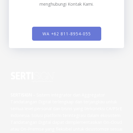
menghubungi Kontak Kami.
WA +62 811-8954-055
SERTISIGN
– Sistem Integrator dan Aggregator
Tandatangan Digital terlengkap dan terjangkau untuk
semua level personal dan bisnis yang terkoneksi CA/PSrE
Indonesia. Solusi platform terintegrasi dalam ekosistem
Tandatangan Digital dapat diimplementasikan On-Cloud
atau On-Premise yang fleksibel untuk dicustomize sesuai